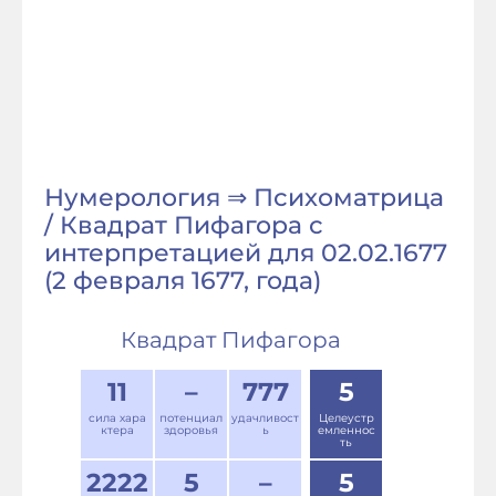
Нумерология ⇒ Психоматрица
/ Квадрат Пифагора с
интерпретацией для 02.02.1677
(2 февраля 1677, года)
Квадрат Пифагора
11
–
777
5
сила хара
потенциал
удачливост
Целеустр
ктера
здоровья
ь
емленнос
ть
2222
5
–
5