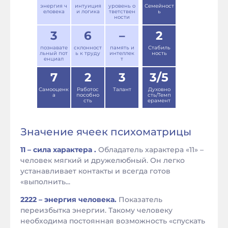
энергия ч
интуиция
уровень о
Семейност
еловека
и логика
тветствен
ь
ности
3
6
–
2
познавате
склонност
память и
Стабиль
льный пот
ь к труду
интеллек
ность
енциал
т
7
2
3
3/5
Самооценк
Работос
Талант
Духовно
а
пособно
сть/Темп
сть
ерамент
Значение ячеек психоматрицы
11 – сила характера .
Обладатель характера «11» –
человек мягкий и дружелюбный. Он легко
устанавливает контакты и всегда готов
«выполнить...
2222 – энергия человека.
Показатель
переизбытка энергии. Такому человеку
необходима постоянная возможность «спускать