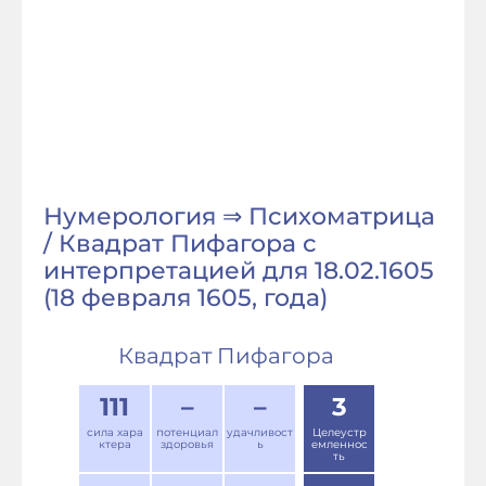
Нумерология ⇒ Психоматрица
/ Квадрат Пифагора с
интерпретацией для 18.02.1605
(18 февраля 1605, года)
Квадрат Пифагора
111
–
–
3
сила хара
потенциал
удачливост
Целеустр
ктера
здоровья
ь
емленнос
ть