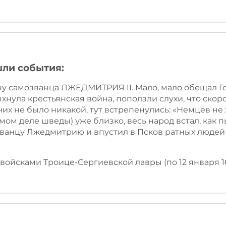
шли события:
ону самозванца ЛЖЕДМИТРИЯ II. Мало, мало обещал Г
хнула крестьянская война, поползли слухи, что скор
них не было никакой, тут встрепенулись: «Немцев не х
амом деле шведы) уже близко, весь народ встал, как
озванцу Лжедмитрию и впустил в Псков ратных люде
войсками Троице-Сергиевской лавры (по 12 января 16