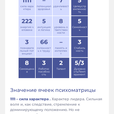
1111
–
7
5
сила хара
потенциал
удачливост
Целеустр
ктера
здоровья
ь
емленнос
ть
222
5
8
5
энергия ч
интуиция
уровень о
Семейност
еловека
и логика
тветствен
ь
ности
3
66
–
3
познавате
склонност
память и
Стабиль
льный пот
ь к труду
интеллек
ность
енциал
т
8
3
2
5/3
Самооценк
Работос
Талант
Духовно
а
пособно
сть/Темп
сть
ерамент
Значение ячеек психоматрицы
1111 – сила характера .
Характер лидера. Сильная
воля и, как следствие, стремление к
доминирующему положению. Но не