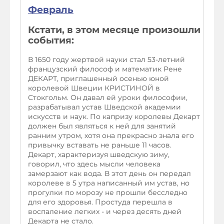
Февраль
Кстати, в этом месяце произошли
события:
В 1650 году жертвой науки стал 53-летний
французский философ и математик Рене
ДЕКАРТ, приглашенный осенью юной
королевой Швеции КРИСТИНОЙ в
Стокгольм. Он давал ей уроки философии,
разрабатывал устав Шведской академии
искусств и наук. По капризу королевы Декарт
должен был являться к ней для занятий
ранним утром, хотя она прекрасно знала его
привычку вставать не раньше 11 часов.
Декарт, характеризуя шведскую зиму,
говорил, что здесь мысли человека
замерзают как вода. В этот день он передал
королеве в 5 утра написанный им устав, но
прогулки по морозу не прошли бесследно
для его здоровья. Простуда перешла в
воспаление легких - и через десять дней
Декарта не стало.