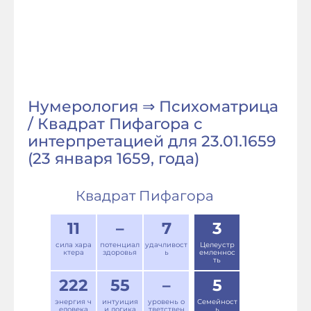
Нумерология ⇒ Психоматрица
/ Квадрат Пифагора с
интерпретацией для 23.01.1659
(23 января 1659, года)
Квадрат Пифагора
11
–
7
3
сила хара
потенциал
удачливост
Целеустр
ктера
здоровья
ь
емленнос
ть
222
55
–
5
энергия ч
интуиция
уровень о
Семейност
еловека
и логика
тветствен
ь