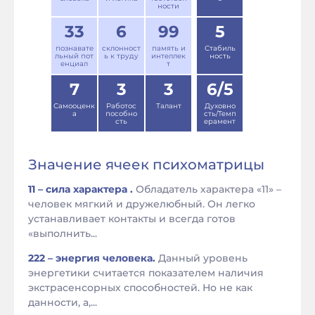
ности
33
6
99
5
познавате
склонност
память и
Стабиль
льный пот
ь к труду
интеллек
ность
енциал
т
7
3
3
6/5
Самооценк
Работос
Талант
Духовно
а
пособно
сть/Темп
сть
ерамент
Значение ячеек психоматрицы
11 – сила характера .
Обладатель характера «11» –
человек мягкий и дружелюбный. Он легко
устанавливает контакты и всегда готов
«выполнить...
222 – энергия человека.
Данный уровень
энергетики считается показателем наличия
экстрасенсорных способностей. Но не как
данности, а,...