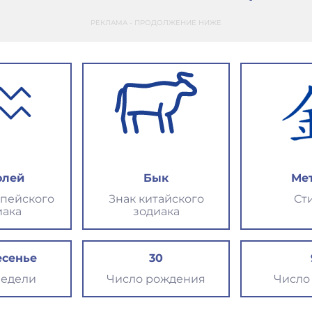
РЕКЛАМА - ПРОДОЛЖЕНИЕ НИЖЕ
олей
Бык
Ме
опейского
Знак китайского
Ст
иака
зодиака
есенье
30
недели
Число рождения
Число