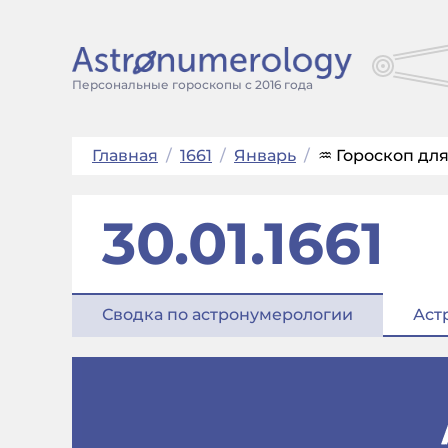
Персональные гороскопы с 2016 года
Главная
/
1661
/
Январь
/
♒ Гороскоп для
30.01.1661
Сводка по астронумерологии
Аст