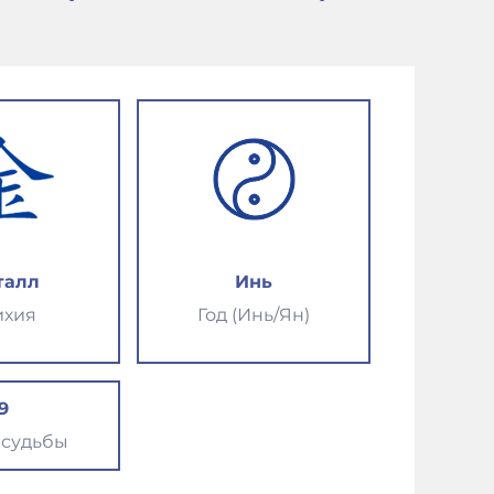
талл
Инь
ихия
Год (Инь/Ян)
9
 судьбы