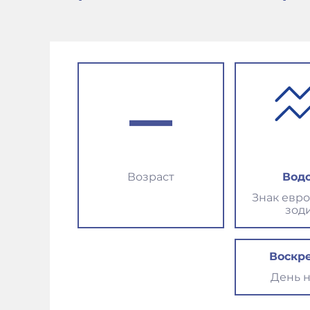
–
Возраст
Вод
Знак евр
зод
Воскр
День 