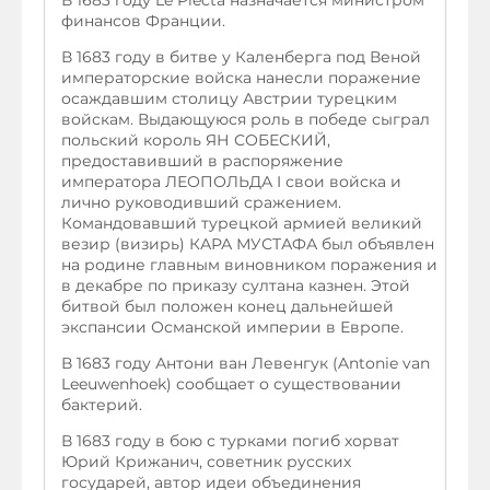
В 1683 году Le Plecta назначается министром
финансов Франции.
В 1683 году в битве у Каленберга под Веной
императорские войска нанесли поражение
осаждавшим столицу Австрии турецким
войскам. Выдающуюся роль в победе сыграл
польский король ЯН СОБЕСКИЙ,
предоставивший в распоряжение
императора ЛЕОПОЛЬДА I свои войска и
лично руководивший сражением.
Командовавший турецкой армией великий
везир (визирь) КАРА МУСТАФА был объявлен
на родине главным виновником поражения и
в декабре по приказу султана казнен. Этой
битвой был положен конец дальнейшей
экспансии Османской империи в Европе.
В 1683 году Антони ван Левенгук (Antonie van
Leeuwenhoek) сообщает о существовании
бактерий.
В 1683 году в бою с турками погиб хорват
Юрий Крижанич, советник русских
государей, автор идеи объединения