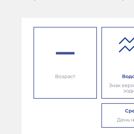
–
Возраст
Вод
Знак евр
зод
Ср
День 