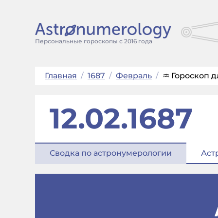
Персональные гороскопы с 2016 года
Главная
/
1687
/
Февраль
/
♒ Гороскоп д
12.02.1687
Сводка по астронумерологии
Аст