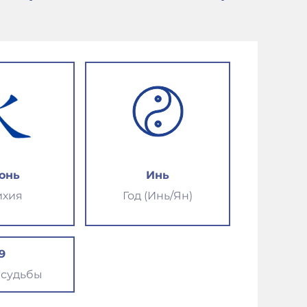
онь
Инь
ихия
Год (Инь/Ян)
9
 судьбы