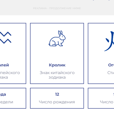
РЕКЛАМА - ПРОДОЛЖЕНИЕ НИЖЕ
олей
Кролик
Ог
опейского
Знак китайского
Ст
иака
зодиака
еда
12
недели
Число рождения
Число