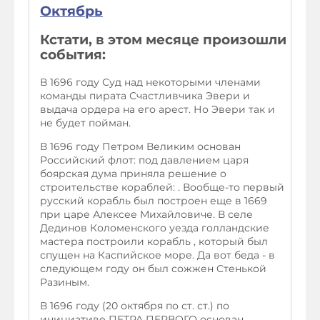
Октябрь
Кстати, в этом месяце произошли
события:
В 1696 году Суд над некоторыми членами
команды пирата Счастливчика Эвери и
выдача ордера на его арест. Но Эвери так и
не будет пойман.
В 1696 году Петром Великим основан
Российский флот: под давлением царя
боярская дума приняла решение о
строительстве кораблей: . Вообще-то первый
русский корабль был построен еще в 1669
при царе Алексее Михайловиче. В селе
Дединов Коломенского уезда голландские
мастера построили корабль , который был
спущен на Каспийское море. Да вот беда - в
следующем году он был сожжен Стенькой
Разиным.
В 1696 году (20 октября по ст. ст.) по
инициативе ПЕТРА ПЕРВОГО основан