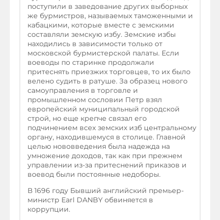
поступили в заведование других выборных
же бурмистров, называемых таможенными и
кабацкими, которые вместе с земскими
составляли земскую избу. Земские избы
находились в зависимости только от
московской бурмистерской палаты. Если
воеводы по старинке продолжали
притеснять приезжих торговцев, то их было
велено судить в ратуше. За образец нового
самоуправления в торговле и
промышленном сословии Петр взял
европейский муниципальный городской
строй, но еще крепче связал его
подчинением всех земских изб центральному
органу, находившемуся в столице. Главной
целью нововведения была надежда на
умножение доходов, так как при прежнем
управлении из-за притеснений приказов и
воевод были постоянные недоборы.
В 1696 году Бывший английский премьер-
министр Earl DANBY обвиняется в
коррупции.