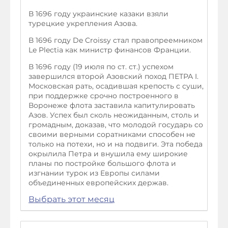
В 1696 году украинские казаки взяли
турецкие укрепления Азова.
В 1696 году De Croissy стал правопреемником
Le Plectia как министр финансов Франции.
В 1696 году (19 июля по ст. ст.) успехом
завершился второй Азовский поход ПЕТРА I.
Московская рать, осадившая крепость с суши,
при поддержке срочно построенного в
Воронеже флота заставила капитулировать
Азов. Успех был сколь неожиданным, столь и
громадным, доказав, что молодой государь со
своими верными соратниками способен не
только на потехи, но и на подвиги. Эта победа
окрылила Петра и внушила ему широкие
планы по постройке большого флота и
изгнании турок из Европы силами
объединенных европейских держав.
Выбрать этот месяц