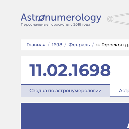
Персональные гороскопы с 2016 года
Главная
/
1698
/
Февраль
/
♒ Гороскоп дл
11.02.1698
Сводка по астронумерологии
Аст