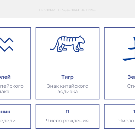
РЕКЛАМА - ПРОДОЛЖЕНИЕ НИЖЕ
олей
Тигр
Зе
опейского
Знак китайского
Ст
иака
зодиака
рник
11
недели
Число рождения
Число