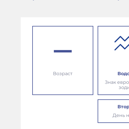
–
Возраст
Вод
Знак евр
зод
Вто
День 