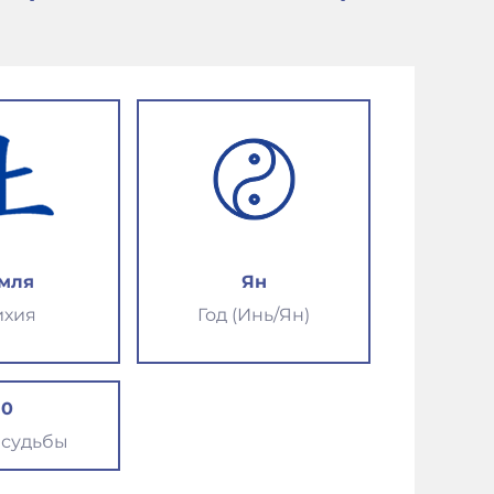
мля
Ян
ихия
Год (Инь/Ян)
10
 судьбы