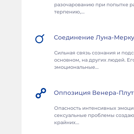
разочарованию при попытке ра
терпению,...
Соединение
Луна
-
Мерк
Сильная связь сознания и под
основном, на других людей. Е
эмоциональные...
Оппозиция
Венера
-
Плу
Опасность интенсивных эмоцио
сексуальные проблемы создают
крайних...