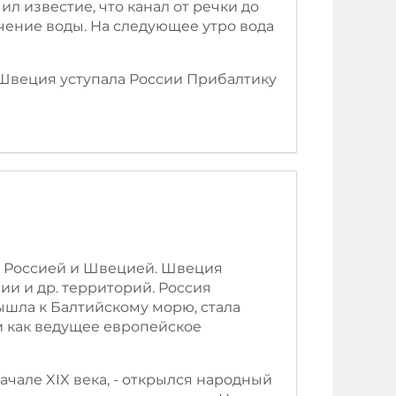
л известие, что канал от речки до
чение воды. На следующее утро вода
 Швеция уступала России Прибалтику
у Россией и Швецией. Швеция
и и др. территорий. Россия
шла к Балтийскому морю, стала
и как ведущее европейское
ачале XIX века, - открылся народный