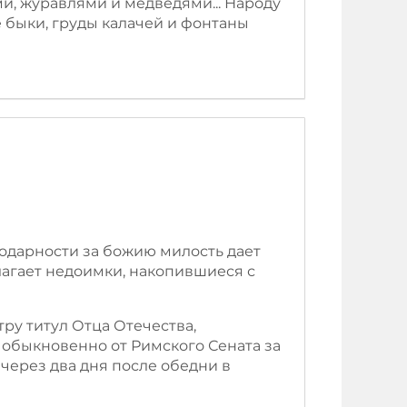
и, журавлями и медведями... Народу
быки, груды калачей и фонтаны
агодарности за божию милость дает
агает недоимки, накопившиеся с
етру титул Отца Отечества,
к обыкновенно от Римского Сената за
через два дня после обедни в