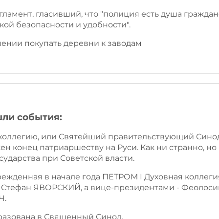
гламент, гласивший, что "полиция есть душа граждан
ой безопасности и удобности".
решении покупать деревни к заводам
шли события:
ю коллегию, или Святейший правительствующий Сино
ен конец патриаршеству на Руси. Как ни странно, но
сударства при Советской власти.
чрежденная в начале года ПЕТРОМ I Духовная коллег
 Стефан ЯВОРСКИЙ, а вице-президентами - Феолос
Ч.
бразована в Священный Синод.