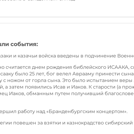
шли события:
казаки и казачьи войска введены в подчинение Военн
ионно считается днем рождения библейского ИСААКА, 
сааку было 25 лет, бог велел Аврааму принести сына
у с ножом от горла сына. Это было испытанием веры 
й, а затем появились Исав и Иаков. К старости (а про
мец Иаков, обманным путем получивший благослове
авершил работу над «Бранденбургским концертом».
легии повешен за взятки и казнокрадство сибирский 