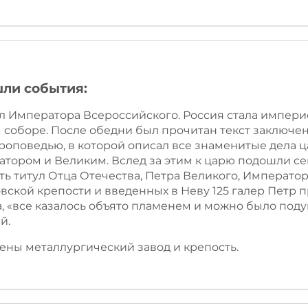
шли события:
ул Императора Всероссийского. Россия стала импери
 соборе. После обедни был прочитан текст заключе
оведью, в которой описал все знаменитые дела цар
атором и Великим. Вслед за этим к царю подошли с
ть титул Отца Отечества, Петра Великого, Императо
ской крепости и введенных в Неву 125 галер Петр 
, «все казалось объято пламенем и можно было подум
й.
жены металлургический завод и крепость.