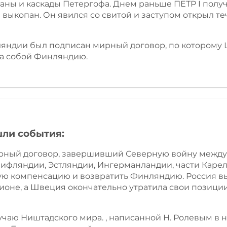
аны и каскады Петергофа. Днем раньше ПЕТР I получи
выкопан. Он явился со свитой и заступом открыл те
инляндии был подписан мирный договор, по которому
за собой Финляндию.
шли события:
мирный договор, завершивший Северную войну межд
ифляндии, Эстляндии, Ингерманландии, части Карели
ю компенсацию и возвратить Финляндию. Россия вы
ионе, а Швеция окончательно утратила свои позици
лучаю Ништадского мира. , написанной Н. Ролевым в н