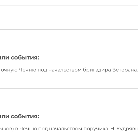
шли события:
осточную Чечню под начальством бригадира Ветерана.
шли события:
лмыков) в Чечню под начальством поручика .Н. Кудрявц