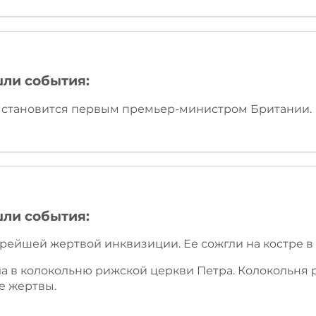
шли события:
e) становится первым премьер-министром Британии.
шли события:
арейшей жертвой инквизиции. Ее сожгли на костре в 
ила в колокольню рижской церкви Петра. Колокольня 
е жертвы.