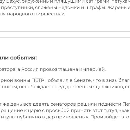
оду Бахус, окруженный пляшущими сатирами, петухам
преступники, сложены недомки и штрафы. Жареные 
ля народного пиршества>.
шли события:
ератора, а Россия провозглашена империей.
ерной войны ПЁТР I объявил в Сенате, что в знак бл
икам, освобождает государственных должников, сл
 этот же день все девять сенаторов решили поднести П
ращение к царю с просьбой принять этот титул, «ка
титулы публично в дар приношены». Произойдет это 