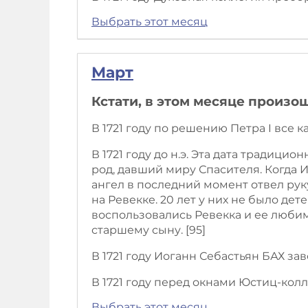
Выбрать этот месяц
Март
Кстати, в этом месяце произо
В 1721 году по решению Петра I все 
В 1721 году до н.э. Эта дата традиц
род, давший миру Спасителя. Когда И
ангел в последний момент отвел рук
на Ревекке. 20 лет у них не было дете
воспользовались Ревекка и ее люби
старшему сыну. [95]
В 1721 году Иоганн Себастьян БАХ з
В 1721 году перед окнами Юстиц-кол
Выбрать этот месяц