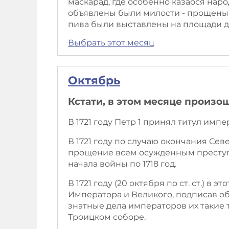
маскарад, где особенно казаося нар
объявлены были милости - прощены 
пива были выставлены на площади д
Выбрать этот месяц
Октябрь
Кстати, в этом месяце произо
В 1721 году Петр 1 принял титул имп
В 1721 году по случаю окончания Сев
прощение всем осужденным преступн
начала войны по 1718 год.
В 1721 году (20 октября по ст. ст.) в
Императора и Великого, подписав об
знатные дела императоров их такие 
Троицком соборе.