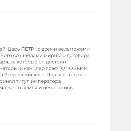
ей. Царь ПЁТР I c всеми вельможами
нного со шведами мирного договора.
я, за которые он достоин
енаторы, и канцлер граф ГОЛОВКИН
ра Всероссийского. Под залпы сотен
принял титул императора
ать, что земля и небо готовы