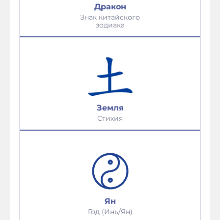
Дракон
Знак китайского
зодиака
Земля
Стихия
Ян
Год (Инь/Ян)