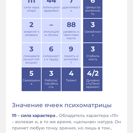
111
44
7
6
сила хара
потенциал
удачливост
Целеустр
ктера
здоровья
ь
емленнос
ть
2
–
88
3
энергия ч
интуиция
уровень о
Семейност
еловека
и логика
тветствен
ь
ности
3
6
9
3
познавате
склонност
память и
Стабиль
льный пот
ь к труду
интеллек
ность
енциал
т
5
3
4
4/2
Самооценк
Работос
Талант
Духовно
а
пособно
сть/Темп
сть
ерамент
Значение ячеек психоматрицы
111 – сила характера .
Обладатель характера «111»
– волевая и, в то же время, «цельная» натура. Он
примет любую точку зрения, но лишь в том...