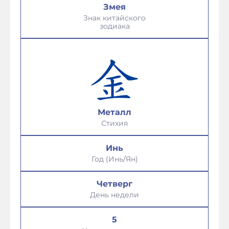
Змея
Знак китайского
зодиака
Металл
Стихия
Инь
Год (Инь/Ян)
Четверг
День недели
5