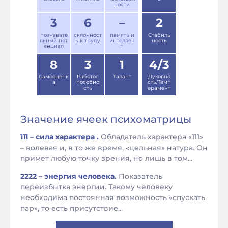
ности
3
6
–
2
познавате
склонност
память и
Стабиль
льный пот
ь к труду
интеллек
ность
енциал
т
8
3
1
4/3
Самооценк
Работос
Талант
Духовно
а
пособно
сть/Темп
сть
ерамент
Значение ячеек психоматрицы
111 – сила характера .
Обладатель характера «111»
– волевая и, в то же время, «цельная» натура. Он
примет любую точку зрения, но лишь в том...
2222 – энергия человека.
Показатель
переизбытка энергии. Такому человеку
необходима постоянная возможность «спускать
пар», то есть присутствие...