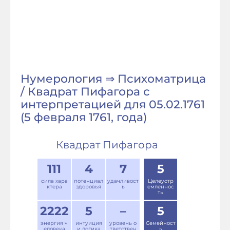
Нумерология ⇒ Психоматрица
/ Квадрат Пифагора с
интерпретацией для 05.02.1761
(5 февраля 1761, года)
Квадрат Пифагора
111
4
7
5
сила хара
потенциал
удачливост
Целеустр
ктера
здоровья
ь
емленнос
ть
2222
5
–
5
энергия ч
интуиция
уровень о
Семейност
еловека
и логика
тветствен
ь