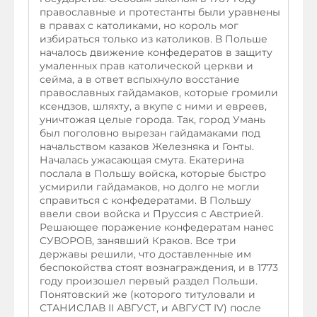
православные и протестанты были уравнены
в правах с католиками, но король мог
избираться только из католиков. В Польше
началось движение конфедератов в защиту
умаленных прав католической церкви и
сейма, а в ответ вспыхнуло восстание
православных гайдамаков, которые громили
ксендзов, шляхту, а вкупе с ними и евреев,
уничтожая целые города. Так, город Умань
был поголовно вырезан гайдамаками под
начальством казаков Железняка и Гонты.
Началась ужасающая смута. Екатерина
послала в Польшу войска, которые быстро
усмирили гайдамаков, но долго не могли
справиться с конфедератами. В Польшу
ввели свои войска и Пруссия с Австрией.
Решающее поражение конфедератам нанес
СУВОРОВ, занявший Краков. Все три
державы решили, что доставленные им
беспокойства стоят вознаграждения, и в 1773
году произошел первый раздел Польши.
Понятовский же (которого титуловали и
СТАНИСЛАВ II АВГУСТ, и АВГУСТ IV) после