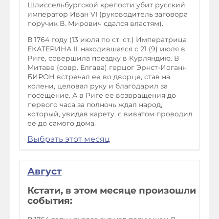
Шлиссельбургской крепости убит русский
император Иван VI (руководитель заговора
поручик В. Мирович сдался властям).
В 1764 году (13 июля по ст. ст.) Императрица
ЕКАТЕРИНА II, находившаяся с 21 (9) июля в
Риге, совершила поездку в Курляндию. В
Митаве (совр. Елгава) герцог Эрнст-Иоганн
БИРОН встречал ее во дворце, став на
колени, целовал руку и благодарил за
посещение. А в Риге ее возвращения до
первого часа за полночь ждал народ,
который, увидав карету, с виватом проводил
ее до самого дома.
Выбрать этот месяц
Август
Кстати, в этом месяце произошли
события: