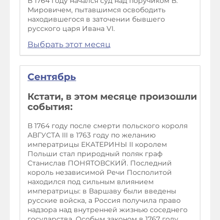
В 1764 году начался суд над поручиком В.
Мировичем, пытавшимся освободить
находившегося в заточении бывшего
русского царя Ивана VI.
Выбрать этот месяц
Сентябрь
Кстати, в этом месяце произошли
события:
В 1764 году после смерти польского короля
АВГУСТА III в 1763 году по желанию
императрицы ЕКАТЕРИНЫ II королем
Польши стал природный поляк граф
Станислав ПОНЯТОВСКИЙ. Последний
король независимой Речи Посполитой
находился под сильным влиянием
императрицы: в Варшаву были введены
русские войска, а Россия получила право
надзора над внутренней жизнью соседнего
государства. Особым законом в 1767 году