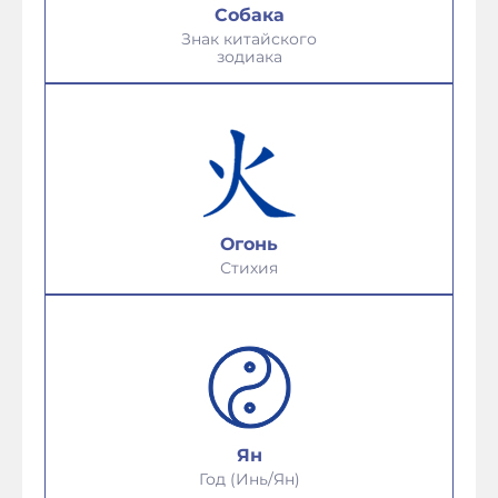
Собака
Знак китайского
зодиака
Огонь
Стихия
Ян
Год (Инь/Ян)