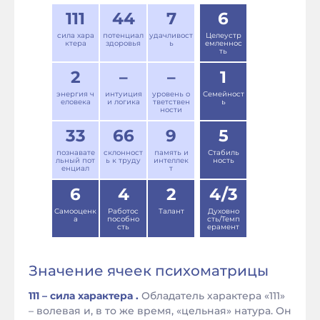
111
44
7
6
сила хара
потенциал
удачливост
Целеустр
ктера
здоровья
ь
емленнос
ть
2
–
–
1
энергия ч
интуиция
уровень о
Семейност
еловека
и логика
тветствен
ь
ности
33
66
9
5
познавате
склонност
память и
Стабиль
льный пот
ь к труду
интеллек
ность
енциал
т
6
4
2
4/3
Самооценк
Работос
Талант
Духовно
а
пособно
сть/Темп
сть
ерамент
Значение ячеек психоматрицы
111 – сила характера .
Обладатель характера «111»
– волевая и, в то же время, «цельная» натура. Он