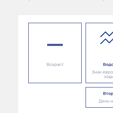
–
Возраст
Вод
Знак евр
зод
Вто
День 