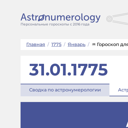
Персональные гороскопы с 2016 года
Главная
/
1775
/
Январь
/
♒ Гороскоп для
31.01.1775
Сводка по астронумерологии
Аст