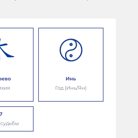
рево
Инь
ихия
Год (Инь/Ян)
7
 судьбы