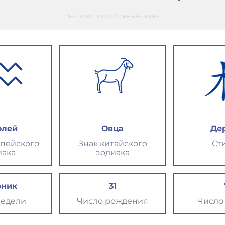
РЕКЛАМА - ПРОДОЛЖЕНИЕ НИЖЕ
олей
Овца
Де
опейского
Знак китайского
Ст
иака
зодиака
рник
31
недели
Число рождения
Число