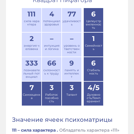
Квадрат Пифагора
111
4
77
6
сила хара
потенциал
удачливост
Целеустр
ктера
здоровья
ь
емленнос
ть
2
–
–
1
энергия ч
интуиция
уровень о
Семейност
еловека
и логика
тветствен
ь
ности
333
66
9
6
познавате
склонност
память и
Стабиль
льный пот
ь к труду
интеллек
ность
енциал
т
7
3
3
4/5
Самооценк
Работос
Талант
Духовно
а
пособно
сть/Темп
сть
ерамент
Значение ячеек психоматрицы
111 – сила характера .
Обладатель характера «111»