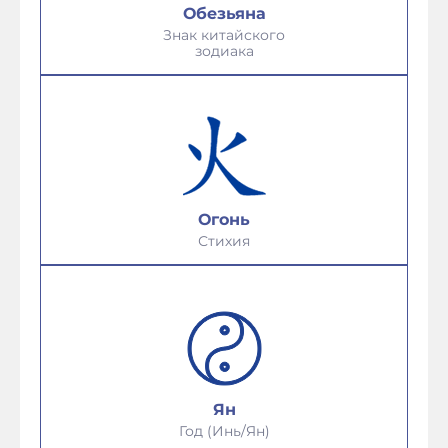
Обезьяна
Знак китайского
зодиака
Огонь
Стихия
Ян
Год (Инь/Ян)