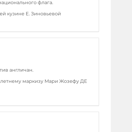
национального флага.
ей кузине Е. Зиновьевой
тив англичан.
9-летнему маркизу Мари Жозефу ДЕ