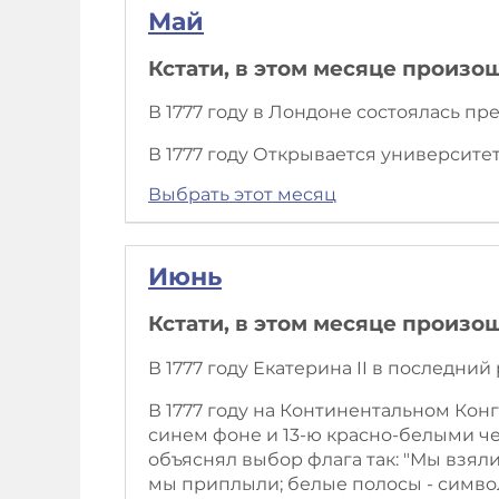
Май
Кстати, в этом месяце произо
В 1777 году в Лондоне состоялась п
В 1777 году Открывается университет
Выбрать этот месяц
Июнь
Кстати, в этом месяце произо
В 1777 году Екатерина II в последни
В 1777 году на Континентальном Ко
синем фоне и 13-ю красно-белыми ч
объяснял выбор флага так: "Мы взяли
мы приплыли; белые полосы - символ