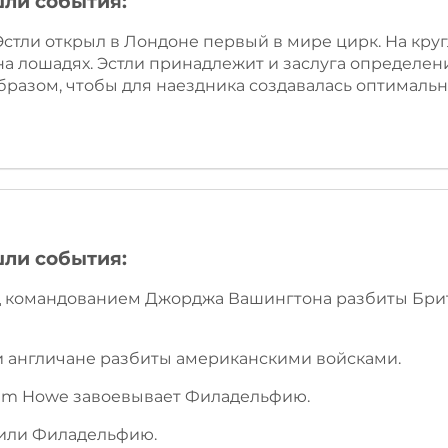
шли события:
 Эстли открыл в Лондоне первый в мире цирк. На кру
на лошадях. Эстли принадлежит и заслуга определе
образом, чтобы для наездника создавалась оптимал
шли события:
од командованием Джорджа Вашингтона разбиты Брит
оги англичане разбиты американскими войсками.
liam Howe завоевывает Филадельфию.
атили Филадельфию.