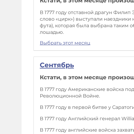
Кстати, в этом месяце произо
В 1777 году отставной драгун Филип
слово «цирк») выступали наездники 
фута), которая была выбрана таким 
лошадью.
Выбрать этот месяц
Сентябрь
Кстати, в этом месяце произо
В 1777 году Американские войска п
Революционной Войне.
В 1777 году в первой битве у Сарат
В 1777 году Английский генерал Wil
В 1777 году английские войска захв