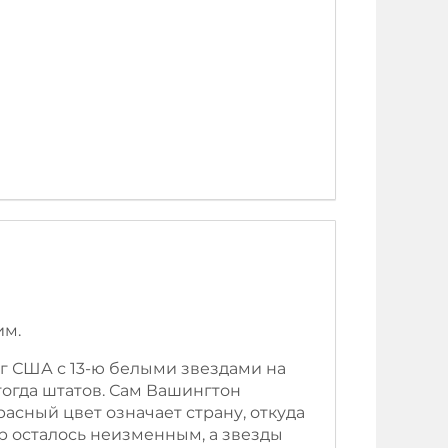
им.
г США с 13-ю белыми звездами на
огда штатов. Сам Вашингтон
асный цвет означает страну, откуда
р осталось неизменным, а звезды