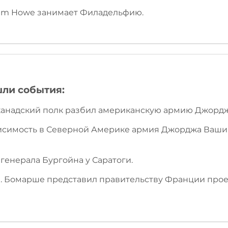
liam Howe занимает Филадельфию.
шли события:
 канадский полк разбил американскую армию Джорд
ависимость в Северной Америке армия Джорджа Ваши
 генерала Бургойна у Саратоги.
 П. Бомарше представил правительству Франции про