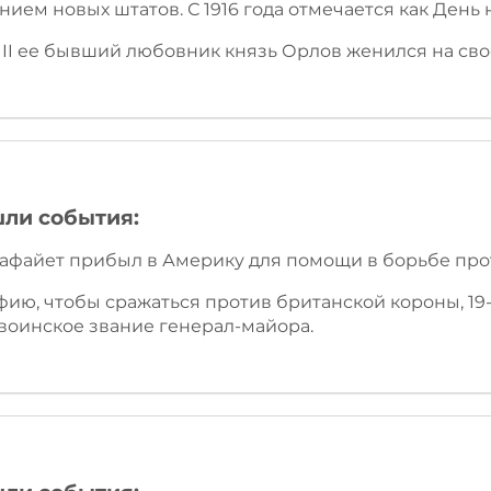
ием новых штатов. С 1916 года отмечается как День 
ы II ее бывший любовник князь Орлов женился на сво
шли события:
Лафайет прибыл в Америку для помощи в борьбе про
фию, чтобы сражаться против британской короны, 1
оинское звание генерал-майора.