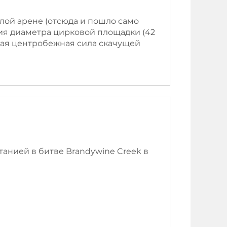
глой арене (отсюда и пошло само
ния диаметра цирковой площадки (42
ьная центробежная сила скачущей
анией в битве Brandywine Creek в