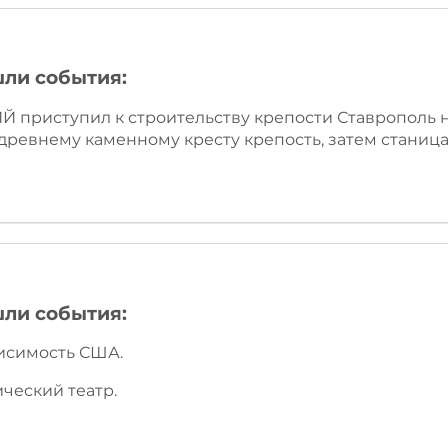
шли события:
 приступил к строительству крепости Ставрополь 
древнему каменному кресту крепость, затем станица,
шли события:
висимость США.
ический театр.