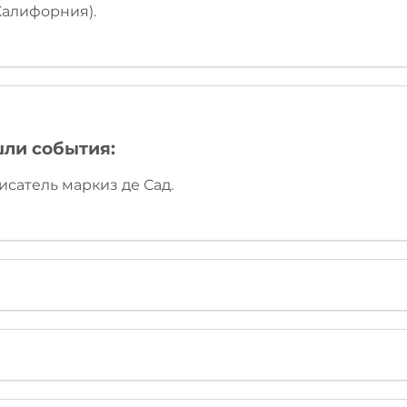
(Калифорния).
шли события:
исатель маркиз де Сад.