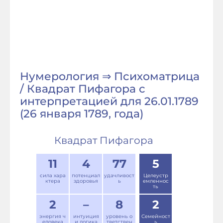
Нумерология ⇒ Психоматрица
/ Квадрат Пифагора с
интерпретацией для 26.01.1789
(26 января 1789, года)
Квадрат Пифагора
11
4
77
5
сила хара
потенциал
удачливост
Целеустр
ктера
здоровья
ь
емленнос
ть
2
–
8
2
энергия ч
интуиция
уровень о
Семейност
еловека
и логика
тветствен
ь