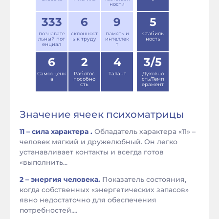
ности
333
6
9
5
познавате
склонност
память и
Стабиль
льный пот
ь к труду
интеллек
ность
енциал
т
6
2
4
3/5
Самооценк
Работос
Талант
Духовно
а
пособно
сть/Темп
сть
ерамент
Значение ячеек психоматрицы
11 – сила характера .
Обладатель характера «11» –
человек мягкий и дружелюбный. Он легко
устанавливает контакты и всегда готов
«выполнить...
2 – энергия человека.
Показатель состояния,
когда собственных «энергетических запасов»
явно недостаточно для обеспечения
потребностей....