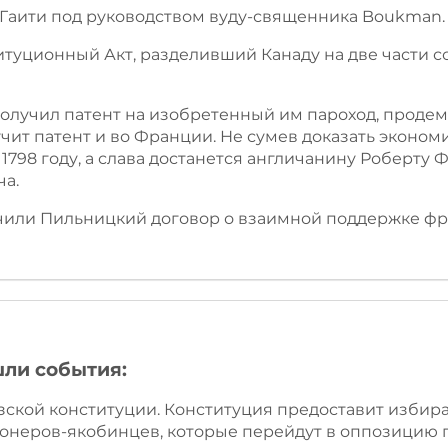
в Гаити под руководством вуду-священника Boukman.
титуционный Акт, разделивший Канаду на две части 
получил патент на изобретенный им пароход, прод
учит патент и во Франции. Не сумев доказать эконо
 1798 году, а слава достанется англичанину Роберту
ча.
лючили Пильницкий договор о взаимной поддержке ф
шли события:
зской конституции. Конституция предоставит избир
онеров-якобинцев, которые перейдут в оппозицию п