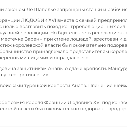
ии законом Ле Шапелье запрещены стачки и рабочи
ль Франции ЛЮДОВИК XVI вместе с семьей предприня
 с целью возглавить поход контрреволюционных сил
уазной революции. Но бдительность революционных 
в местечке Варенн при смене лошадей, арестован и 
тиж королевской власти был окончательно подорван
 большинство принадлежало представителям короле
еренными лицами» и оправдало его.
удовича защитникам Анапы о сдаче крепости. Мансур
шу к сопротивлению.
и войсками турецкой крепости Анапа. Пленение шейха
побег семья короля Франции Людовика XVI под конв
вской власти был окончательно подорван, народ тр