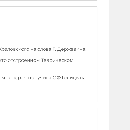
Козловского на слова Г. Державина.
 что отстроенном Таврическом
нием генерал-поручика С.Ф.Голицына