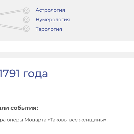
Астрология
Нумерология
Тарология
791 года
шли события:
ьера оперы Моцарта «Таковы все женщины».