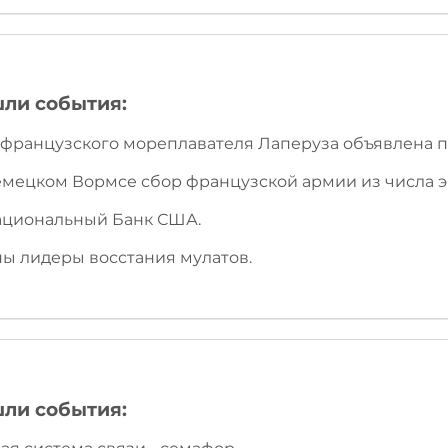
шли события:
ия французского мореплавателя Лаперуза объявлена 
немецком Вормсе сбор французской армии из числа 
национальный Банк США.
ны лидеры восстания мулатов.
шли события: