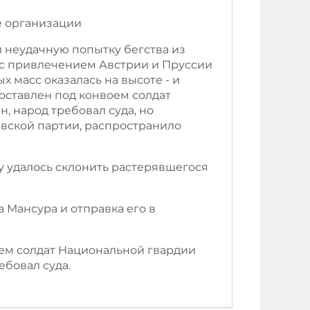
е организации
л неудачную попытку бегства из
 с привлечением Австрии и Пруссии
масс оказалась на высоте - и
доставлен под конвоем солдат
, народ требовал суда, но
вской партии, распространило
у удалось склонить растерявшегося
 Мансура и отправка его в
оем солдат Национальной гвардии
ебовал суда.