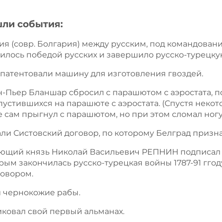
шли события:
ия (совр. Болгария) между русским, под командовани
лось победой русских и завершило русско-турецкую в
 запатентовали машину для изготовления гвоздей.
ан-Пьер Бланшар сбросил с парашютом с аэростата, 
пустившихся на парашюте с аэростата. (Спустя некот
ле сам прыгнул с парашютом, но при этом сломал ногу
сали Систовский договор, по которому Белград призн
андующий князь Николай Васильевич РЕПНИН подпис
м закончилась русско-турецкая войны 1787-91 ггод
овором.
и чернокожие рабы.
иковал свой первый альманах.