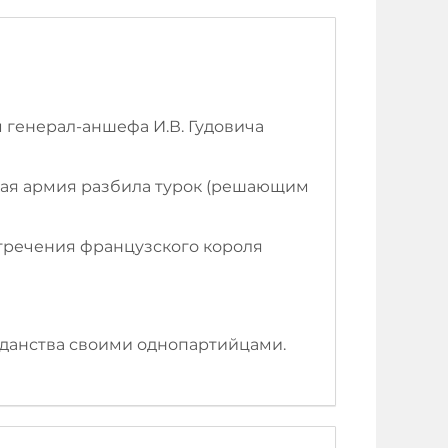
м генерал-аншефа И.В. Гудовича
сская армия разбила турок (решающим
отречения французского короля
жданства своими однопартийцами.