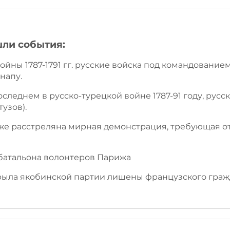
шли события:
войны 1787-1791 гг. русские войска под командование
напу.
последнем в русско-турецкой войне 1787-91 году, ру
узов).
риже расстреляна мирная демонстрация, требующая 
 батальона волонтеров Парижа
крыла якобинской партии лишены французского гра