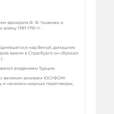
ем адмирала Ф. Ф. Ушакова, и
ойну 1787-1791 гг.
поднявшегося над Веной, домашних
орое время в Страсбурге он сбросил
.)
авался владением Турции.
ал с великим визирем ЮСУФОМ-
у и начались мирные переговоры,