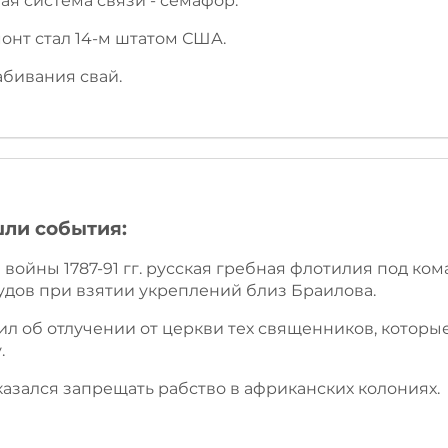
ая система связи - семафор.
ермонт стал 14-м штатом США.
абивания свай.
шли события:
й войны 1787-91 гг. русская гребная флотилия под ко
удов при взятии укреплений близ Браилова.
явил об отлучении от церкви тех священников, котор
.
казался запрещать рабство в африканских колониях.