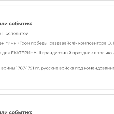
шли события:
и Посполитой.
ен гимн «Гром победы, раздавайся!» композитора О. 
ет для ЕКАТЕРИНЫ II грандиозный праздник в только
й войны 1787-1791 гг. русские войска под командова
шли события: