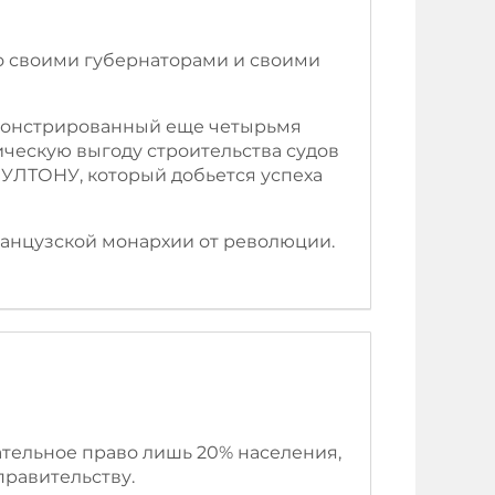
со своими губернаторами и своими
емонстрированный еще четырьмя
мическую выгоду строительства судов
 ФУЛТОНУ, который добьется успеха
ранцузской монархии от революции.
ательное право лишь 20% населения,
равительству.