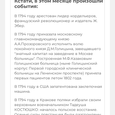
Кстати, в этом месяце произошли
события:
В 1794 году арестован лидер кордельеров,
французский революционер и издатель Ж.
Эбер.
В 1794 году приказала московскому
главнокомандующему князю
А.А.Прозоровского исполнить волю
покойного князя Д.М.Голицына, завещавшего
"знатный капитал на заведение в Москве
больницы". Построенная М.Ф.Казаковым
Голицынская больница (ныне Голицынский
корпус Первой городской клинической
больницы на Ленинском проспекте) приняла
первых пациентов летом 1802 года.
В 1794 году в США запатентована заклепочная
машина.
В 1794 году в Кракове поляки избрали своим
верховным военачальником Тадеуша
КОСТЮШКО: началось польское восстание.
Осенью силы повстанцев были разгромлены