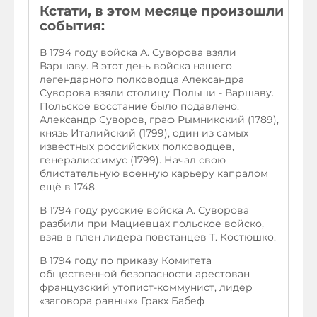
Кстати, в этом месяце произошли
события:
В 1794 году войска А. Суворова взяли
Варшаву. В этот день войска нашего
легендарного полководца Александра
Суворова взяли столицу Польши - Варшаву.
Польское восстание было подавлено.
Александр Суворов, граф Рымникский (1789),
князь Италийский (1799), один из самых
известных российских полководцев,
генералиссимус (1799). Начал свою
блистательную военную карьеру капралом
ещё в 1748.
В 1794 году русские войска А. Суворова
разбили при Мациевцах польское войско,
взяв в плен лидера повстанцев Т. Костюшко.
В 1794 году по приказу Комитета
общественной безопасности арестован
французский утопист-коммунист, лидер
«заговора равных» Гракх Бабеф