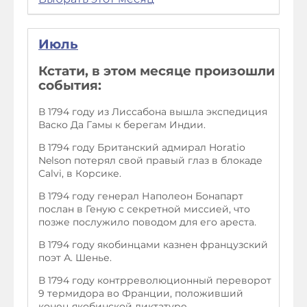
Июль
Кстати, в этом месяце произошли
события:
В 1794 году из Лиссабона вышла экспедиция
Васко Да Гамы к берегам Индии.
В 1794 году Британский адмирал Horatio
Nelson потерял свой правый глаз в блокаде
Calvi, в Корсике.
В 1794 году генерал Наполеон Бонапарт
послан в Геную с секретной миссией, что
позже послужило поводом для его ареста.
В 1794 году якобинцами казнен французский
поэт А. Шенье.
В 1794 году контрреволюционный переворот
9 термидора во Франции, положивший
конец якобинской диктатуре.