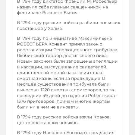
В 1794 году диктатор Франции М. Робеспьер
назначил себя главным священником на
фестивале Высшего Бытия.
В 1794 году русские войска разбили польских
повстанцев у Хелма.
В 1794 году по инициативе Максимильена
РОБЕСПЬЕРА Конвент принял закон о
реорганизации Революционного трибунала.
Якобинский террор достиг своего пика.
Новым законом были запрещены апелляции
и кассации, выслушивание свидетелей,
единственной мерой наказания стала
смертная казнь. Если за предыдущие 13
месяцев существования трибунала были
вынесены 1220 смертных приговоров, то за
последние 49 дней до падения Робеспьера -
1376 приговоров, причем многие жертвы
были ни в чем не виноваты.
В 1794 году русские войска взяли Краков,
центр восставших поляков.
В 1794 году Наполеон Бонапарт предложил