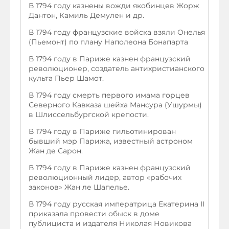
В 1794 году казнены вожди якобинцев Жорж
Дантон, Камиль Демулен и др.
В 1794 году французские войска взяли Онелья
(Пьемонт) по плану Наполеона Бонапарта
В 1794 году в Париже казнен французский
революционер, создатель антихристианского
культа Пьер Шамот.
В 1794 году смерть первого имама горцев
Северного Кавказа шейха Мансура (Ушурмы)
в Шлиссельбургской крепости.
В 1794 году в Париже гильотинирован
бывший мэр Парижа, известный астроном
Жан де Сарон.
В 1794 году в Париже казнен французский
революционный лидер, автор «рабочих
законов» Жан ле Шапелье.
В 1794 году русская императрица Екатерина II
приказала провести обыск в доме
публициста и издателя Николая Новикова