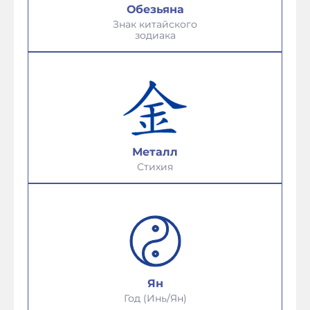
Обезьяна
Знак китайского
зодиака
Металл
Стихия
Ян
Год (Инь/Ян)