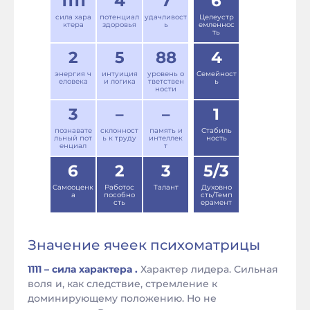
1111
4
7
6
сила хара
потенциал
удачливост
Целеустр
ктера
здоровья
ь
емленнос
ть
2
5
88
4
энергия ч
интуиция
уровень о
Семейност
еловека
и логика
тветствен
ь
ности
3
–
–
1
познавате
склонност
память и
Стабиль
льный пот
ь к труду
интеллек
ность
енциал
т
6
2
3
5/3
Самооценк
Работос
Талант
Духовно
а
пособно
сть/Темп
сть
ерамент
Значение ячеек психоматрицы
1111 – сила характера .
Характер лидера. Сильная
воля и, как следствие, стремление к
доминирующему положению. Но не