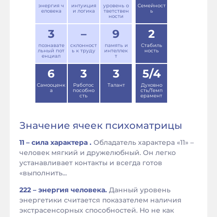
энергия ч
интуиция
уровень о
Семейност
еловека
и логика
тветствен
ь
ности
3
–
9
2
познавате
склонност
память и
Стабиль
льный пот
ь к труду
интеллек
ность
енциал
т
6
3
3
5/4
Самооценк
Работос
Талант
Духовно
а
пособно
сть/Темп
сть
ерамент
Значение ячеек психоматрицы
11 – сила характера .
Обладатель характера «11» –
человек мягкий и дружелюбный. Он легко
устанавливает контакты и всегда готов
«выполнить...
222 – энергия человека.
Данный уровень
энергетики считается показателем наличия
экстрасенсорных способностей. Но не как