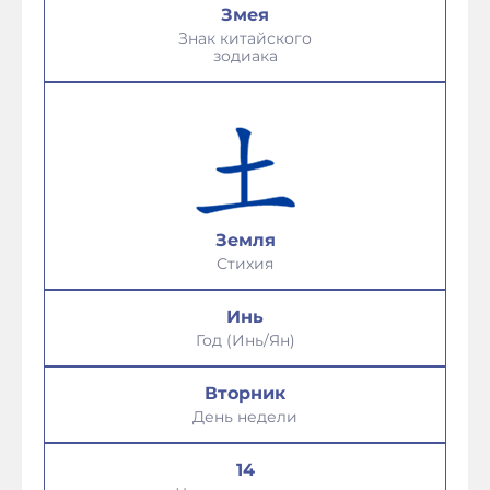
Змея
Знак китайского
зодиака
Земля
Стихия
Инь
Год (Инь/Ян)
Вторник
День недели
14