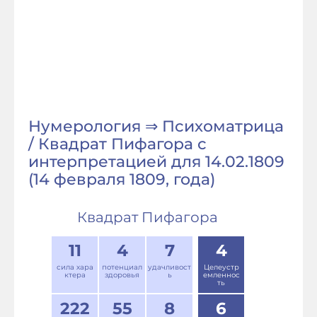
Нумерология ⇒ Психоматрица
/ Квадрат Пифагора с
интерпретацией для 14.02.1809
(14 февраля 1809, года)
Квадрат Пифагора
11
4
7
4
сила хара
потенциал
удачливост
Целеустр
ктера
здоровья
ь
емленнос
ть
222
55
8
6