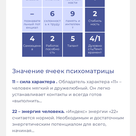
ности
–
6
9
2
познавате
склонност
память и
Стабиль
льный пот
ь к труду
интеллек
ность
енциал
т
4
2
5
4/1
Самооценк
Работос
Талант
Духовно
а
пособно
сть/Темп
сть
ерамент
Значение ячеек психоматрицы
11 – сила характера .
Обладатель характера «11» –
человек мягкий и дружелюбный. Он легко
устанавливает контакты и всегда готов
«выполнить...
22 – энергия человека.
«Индекс» энергии «22»
считается нормой. Необходимым и достаточным
энергетическим потенциалом для всего,
начиная...