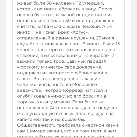
живых были 50 человек и 12 умерших,
которых не могли сбросить в воду. После
нового бунта из-за малой порции вина их
оставалось не более 30 и они продолжали
считать, когда можно ждать помощи. А их
никто и не искал. Бриг «Аргус»,
отправленный в район крушения, 27 июля
случайно наткнулся на плот. В живых были 15
человек, шестеро из них скончались после
спасения, а из остававшихся на корабле 17
выжили только трое. Савиньи передал
морскому министру свое донесение,
выдержки из которого опубликовали в
газете. За это последовало наказние...
Савиньи, изгнанного из Мосрского
ведомства. Географ Корреар написал и
опубликовал книжку, но его бросили в
тюрьму, а книгу изъяли. Если бы ее не
переиздали в Англии и скандал не получил
международную огласку, дело до суда над
капитаном так и не дошло бы.
Общественность требовала смертной казни,
сам Шомарэ заявил, что не понимает, в чем
его вина. Его разжаловали и дали три года