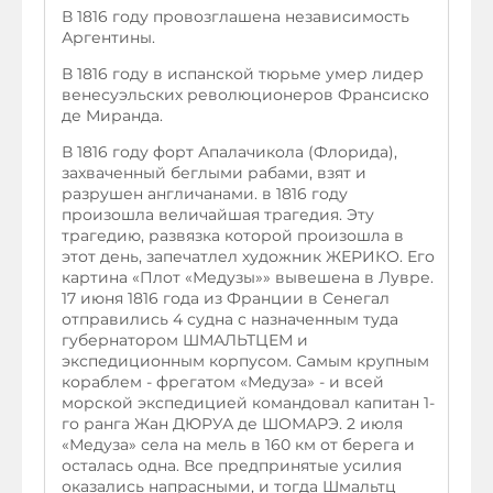
В 1816 году провозглашена независимость
Аргентины.
В 1816 году в испанской тюрьме умер лидер
венесуэльских революционеров Франсиско
де Миранда.
В 1816 году форт Апалачикола (Флорида),
захваченный беглыми рабами, взят и
разрушен англичанами. в 1816 году
произошла величайшая трагедия. Эту
трагедию, развязка которой произошла в
этот день, запечатлел художник ЖЕРИКО. Его
картина «Плот «Медузы»» вывешена в Лувре.
17 июня 1816 года из Франции в Сенегал
отправились 4 судна с назначенным туда
губернатором ШМАЛЬТЦЕМ и
экспедиционным корпусом. Самым крупным
кораблем - фрегатом «Медуза» - и всей
морской экспедицией командовал капитан 1-
го ранга Жан ДЮРУА де ШОМАРЭ. 2 июля
«Медуза» села на мель в 160 км от берега и
осталась одна. Все предпринятые усилия
оказались напрасными, и тогда Шмальтц