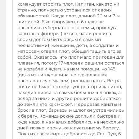
командует строить плот. Капитан, как это ни
странно, полностью устранился от своих
обязанностей. Когда плот, длиной 20 м и 7 м
шириной, был сооружен, в 6 шлюпок
расселись губернатор, его семья, прислуга,
капитан, офицеры (не все, часть решила
своим долгом быть рядом с самыми
несчастными), женщины, дети, а солдатам и
матросам отвели плот, обещая тащить его за
собой. Оказалось, что плот мало пригоден для
плавания, потому 17 человек решили остаться
на корабле и ждать на нем помощи, но 148
(одна из низ женщина, не пожелавшая
расставаться с мужем) решили плыть. Ветра
почти не было, потому губернатор и капитан,
находившиеся на самых больших шлюпках, а
вслед за ними и другие решили добираться
до земли кто как может. Перерезав канаты и
бросив плот, баркасы и шлюпки устремились
к берегу. Командирские доплыли быстрее и
куда надо, а на малых добрались на несколько
дней позже, к тому же к пустынному берегу.
Пока их пассажиры добрались до Сен-Луи, 6