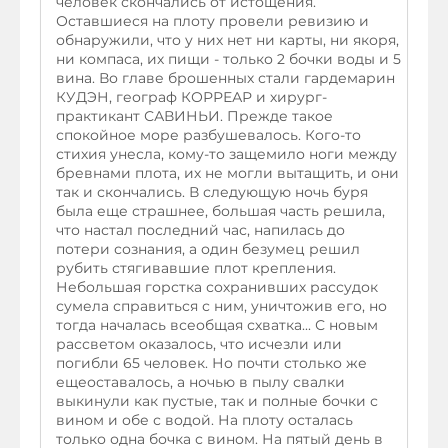
человек скончались от истощения.
Оставшиеся на плоту провели ревизию и
обнаружили, что у них нет ни карты, ни якоря,
ни компаса, их пищи - только 2 бочки воды и 5
вина. Во главе брошенных стали гардемарин
КУДЭН, географ КОРРЕАР и хирург-
практикант САВИНЬИ. Прежде такое
спокойное море разбушевалось. Кого-то
стихия унесла, кому-то защемило ноги между
бревнами плота, их не могли вытащить, и они
так и скончались. В следующую ночь буря
была еще страшнее, большая часть решила,
что настал последний час, напилась до
потери сознания, а один безумец решил
рубить стягивавшие плот крепления.
Небольшая горстка сохранивших рассудок
сумела справиться с ним, уничтожив его, но
тогда началась всеобщая схватка... С новым
рассветом оказалось, что исчезли или
погибли 65 человек. Но почти столько же
ещеоставалось, а ночью в пылу свалки
выкинули как пустые, так и полные бочки с
вином и обе с водой. На плоту осталась
только одна бочка с вином. На пятый день в