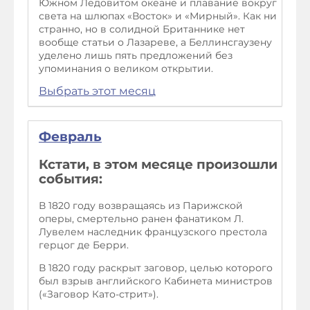
Южном Ледовитом океане и плавание вокруг
света на шлюпах «Восток» и «Мирный». Как ни
странно, но в солидной Британнике нет
вообще статьи о Лазареве, а Беллинсгаузену
уделено лишь пять предложений без
упоминания о великом открытии.
Выбрать этот месяц
Февраль
Кстати, в этом месяце произошли
события:
В 1820 году возвращаясь из Парижской
оперы, смертельно ранен фанатиком Л.
Лувелем наследник французского престола
герцог де Берри.
В 1820 году раскрыт заговор, целью которого
был взрыв английского Кабинета министров
(«Заговор Като-стрит»).