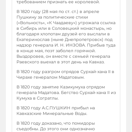
требованием признать ее королевой.
В 1820 году (28 мая по ст. ст.) в апреле
Пушкину за политические стихи
(«Вольность», «К Чаадаеву») угрожала ссылка
в Сибирь или в Соловецкий монастырь, но
благодаря хлопотам друзей его выслали в
Екатеринослав (ныне Днепропетровск) под
надзор генерала И. Н. ИНЗОВА. Прибыв туда
в конце мая, поэт заболел горячкой.
Выздоровев, он вместе с семьей генерала
Раевского выехал в этот день на Кавказ.
В 1820 году разгром отрядов Сурхай-хана II в
Чирахе генералом Мадатовым.
В 1820 году занятие Казикумуха отрядом
генерала Мадатова. Бегство Сурхай-хана II из
Кумуха в Согратлы.
В 1820 году А.С.ПУШКИН прибыл на
Кавказские Минеральные Воды.
В 1820 году доказано, что помидоры
съедобны. До этого они однозначно