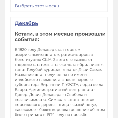
Выбрать этот месяц
Декабрь
Кстати, в этом месяце произошли
события:
В 1820 году Делавэр стал первым
американским штатом, ратифицировав
Конституцию США. За это его называют
«первым штатом», а также «штат-бриллиант»,
«штат Голубой курицы», «платок Дяди Сэма».
Название штат получил не по имени
индейского племени, а в честь первого
губернатора Виргинии Т. УЭСТА, лорда де ла
Варра. Административный центр штата -
Довер. Девиз Делавэра - «Свобода и
независимость». Символы штата: цветок
персикового дерева, птица - сизый петух,
насекомое - божья коровка (решение об этом
было принято в 1974 году по просьбе