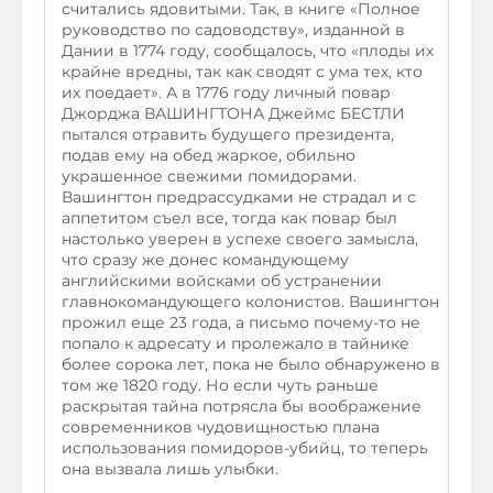
считались ядовитыми. Так, в книге «Полное
руководство по садоводству», изданной в
Дании в 1774 году, сообщалось, что «плоды их
крайне вредны, так как сводят с ума тех, кто
их поедает». А в 1776 году личный повар
Джорджа ВАШИНГТОНА Джеймс БЕСТЛИ
пытался отравить будущего президента,
подав ему на обед жаркое, обильно
украшенное свежими помидорами.
Вашингтон предрассудками не страдал и с
аппетитом съел все, тогда как повар был
настолько уверен в успехе своего замысла,
что сразу же донес командующему
английскими войсками об устранении
главнокомандующего колонистов. Вашингтон
прожил еще 23 года, а письмо почему-то не
попало к адресату и пролежало в тайнике
более сорока лет, пока не было обнаружено в
том же 1820 году. Но если чуть раньше
раскрытая тайна потрясла бы воображение
современников чудовищностью плана
использования помидоров-убийц, то теперь
она вызвала лишь улыбки.