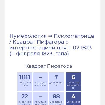
Нумерология ⇒ Психоматрица
/ Квадрат Пифагора с
интерпретацией для 11.02.1823
(11 февраля 1823, года)
Квадрат Пифагора
11111
–
7
6
сила хара
потенциал
удачливост
Целеустр
ктера
здоровья
ь
емленнос
ть
22
–
88
4
энергия ч
интуиция
уровень о
Семейност
еловека
и логика
тветствен
ь