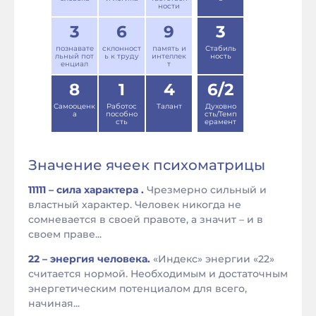
ности
3
6
9
3
познавате
склонност
память и
Стабиль
льный пот
ь к труду
интеллек
ность
енциал
т
8
1
4
6/2
Самооценк
Работос
Талант
Духовно
а
пособно
сть/Темп
сть
ерамент
Значение ячеек психоматрицы
11111 – сила характера .
Чрезмерно сильный и
властный характер. Человек никогда не
сомневается в своей правоте, а значит – и в
своем праве...
22 – энергия человека.
«Индекс» энергии «22»
считается нормой. Необходимым и достаточным
энергетическим потенциалом для всего,
начиная...