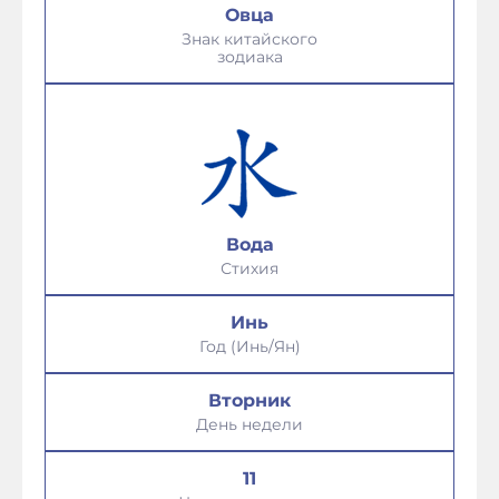
Овца
Знак китайского
зодиака
Вода
Стихия
Инь
Год (Инь/Ян)
Вторник
День недели
11