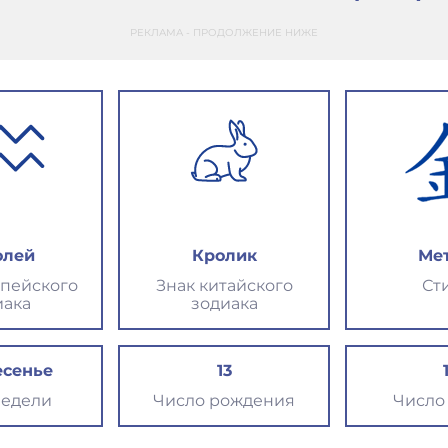
РЕКЛАМА - ПРОДОЛЖЕНИЕ НИЖЕ
олей
Кролик
Ме
опейского
Знак китайского
Ст
иака
зодиака
есенье
13
недели
Число рождения
Число