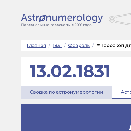
Персональные гороскопы с 2016 года
Главная
/
1831
/
Февраль
/
♒ Гороскоп дл
13.02.1831
Сводка по астронумерологии
Аст