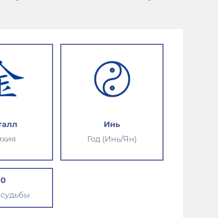
талл
Инь
ихия
Год (Инь/Ян)
10
 судьбы