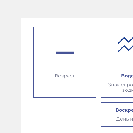
–
Возраст
Вод
Знак евр
зод
Воскр
День 