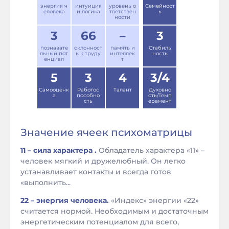
энергия ч
интуиция
уровень о
Семейност
еловека
и логика
тветствен
ь
ности
3
66
–
3
познавате
склонност
память и
Стабиль
льный пот
ь к труду
интеллек
ность
енциал
т
5
3
4
3/4
Самооценк
Работос
Талант
Духовно
а
пособно
сть/Темп
сть
ерамент
Значение ячеек психоматрицы
11 – сила характера .
Обладатель характера «11» –
человек мягкий и дружелюбный. Он легко
устанавливает контакты и всегда готов
«выполнить...
22 – энергия человека.
«Индекс» энергии «22»
считается нормой. Необходимым и достаточным
энергетическим потенциалом для всего,