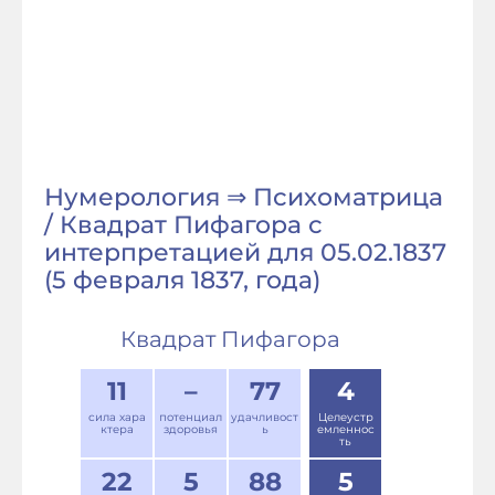
Нумерология ⇒ Психоматрица
/ Квадрат Пифагора с
интерпретацией для 05.02.1837
(5 февраля 1837, года)
Квадрат Пифагора
11
–
77
4
сила хара
потенциал
удачливост
Целеустр
ктера
здоровья
ь
емленнос
ть
22
5
88
5