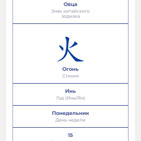
Овца
Знак китайского
зодиака
Огонь
Стихия
Инь
Год (Инь/Ян)
Понедельник
День недели
15