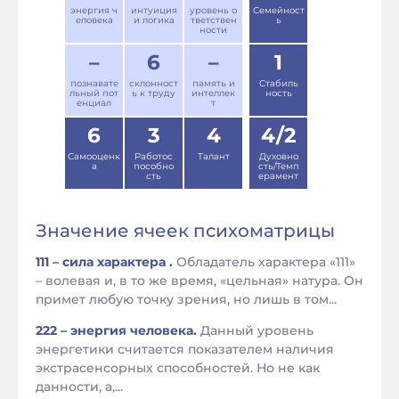
энергия ч
интуиция
уровень о
Семейност
еловека
и логика
тветствен
ь
ности
–
6
–
1
познавате
склонност
память и
Стабиль
льный пот
ь к труду
интеллек
ность
енциал
т
6
3
4
4/2
Самооценк
Работос
Талант
Духовно
а
пособно
сть/Темп
сть
ерамент
Значение ячеек психоматрицы
111 – сила характера .
Обладатель характера «111»
– волевая и, в то же время, «цельная» натура. Он
примет любую точку зрения, но лишь в том...
222 – энергия человека.
Данный уровень
энергетики считается показателем наличия
экстрасенсорных способностей. Но не как
данности, а,...