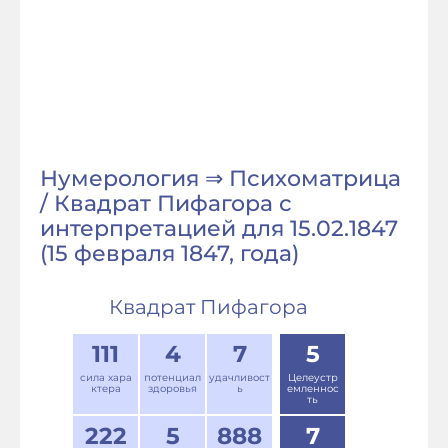
Нумерология ⇒ Психоматрица
/ Квадрат Пифагора с
интерпретацией для 15.02.1847
(15 февраля 1847, года)
Квадрат Пифагора
111
4
7
5
сила хара
потенциал
удачливост
Целеустр
ктера
здоровья
ь
емленнос
ть
222
5
888
7