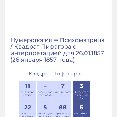
Нумерология ⇒ Психоматрица
/ Квадрат Пифагора с
интерпретацией для 26.01.1857
(26 января 1857, года)
Квадрат Пифагора
11
–
7
3
сила хара
потенциал
удачливост
Целеустр
ктера
здоровья
ь
емленнос
ть
22
5
88
5
энергия ч
интуиция
уровень о
Семейност
еловека
и логика
тветствен
ь