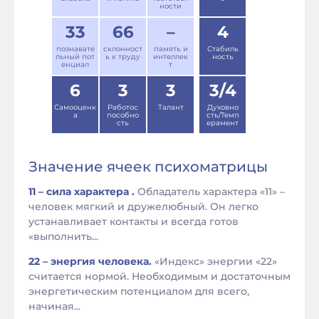
ности
33
66
–
4
познавате
склонност
память и
Стабиль
льный пот
ь к труду
интеллек
ность
енциал
т
6
3
3
3/4
Самооценк
Работос
Талант
Духовно
а
пособно
сть/Темп
сть
ерамент
Значение ячеек психоматрицы
11 – сила характера .
Обладатель характера «11» –
человек мягкий и дружелюбный. Он легко
устанавливает контакты и всегда готов
«выполнить...
22 – энергия человека.
«Индекс» энергии «22»
считается нормой. Необходимым и достаточным
энергетическим потенциалом для всего,
начиная...