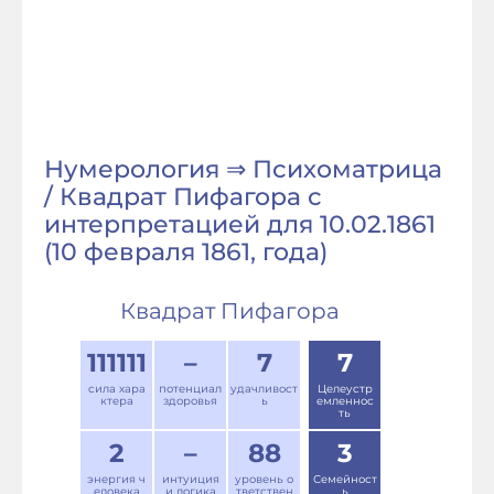
Нумерология ⇒ Психоматрица
/ Квадрат Пифагора с
интерпретацией для 10.02.1861
(10 февраля 1861, года)
Квадрат Пифагора
111111
–
7
7
сила хара
потенциал
удачливост
Целеустр
ктера
здоровья
ь
емленнос
ть
2
–
88
3
энергия ч
интуиция
уровень о
Семейност
еловека
и логика
тветствен
ь