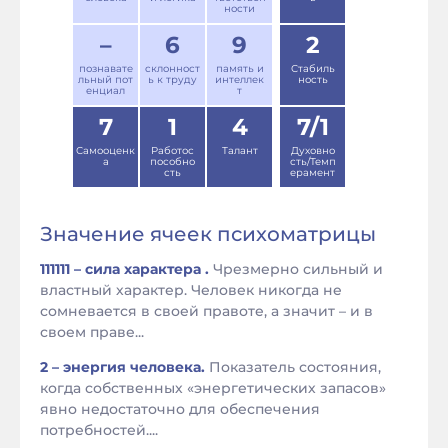
ности
–
6
9
2
познавате
склонност
память и
Стабиль
льный пот
ь к труду
интеллек
ность
енциал
т
7
1
4
7/1
Самооценк
Работос
Талант
Духовно
а
пособно
сть/Темп
сть
ерамент
Значение ячеек психоматрицы
111111 – сила характера .
Чрезмерно сильный и
властный характер. Человек никогда не
сомневается в своей правоте, а значит – и в
своем праве...
2 – энергия человека.
Показатель состояния,
когда собственных «энергетических запасов»
явно недостаточно для обеспечения
потребностей....