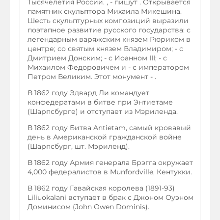
Тысячелетия России. , - пишут . Открывается
памятник скульптора Михаила Микешина.
Шесть скульптурных композиций выразили
поэтапное развитие русского государства: с
легендарным варяжским князем Рюриком в
центре; со святым князем Владимиром; - с
Дмитрием Донским; - с Иоанном III; - с
Михаилом Федоровичем и - с императором
Петром Великим. Этот монумент - .
В 1862 году Эдвард Ли командует
конфедератами в битве при Энтиетаме
(Шарпсбурге) и отступает из Мэриленда.
В 1862 году Битва Antietam, самый кровавый
день в Американской гражданской войне
(Шарпсбург, шт. Мэриленд).
В 1862 году Армия генерала Брэгга окружает
4,000 федералистов в Munfordville, Кентукки.
В 1862 году Гавайская королева (1891-93)
Liliuokalani вступает в брак с Джоном Оуэном
Доминисом (John Owen Dominis).