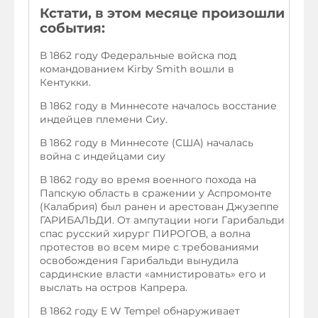
Кстати, в этом месяце произошли
события:
В 1862 году Федеральные войска под
командованием Kirby Smith вошли в
Кентукки.
В 1862 году в Миннесоте началось восстание
индейцев племени Сиу.
В 1862 году в Миннесоте (США) началась
война с индейцами сиу
В 1862 году во время военного похода на
Папскую область в сражении у Аспромонте
(Калабрия) был ранен и арестован Джузеппе
ГАРИБАЛЬДИ. От ампутации ноги Гарибальди
спас русский хирург ПИРОГОВ, а волна
протестов во всем мире с требованиями
освобождения Гарибальди вынудила
сардинские власти «амнистировать» его и
выслать на остров Капрера.
В 1862 году E W Tempel обнаруживает