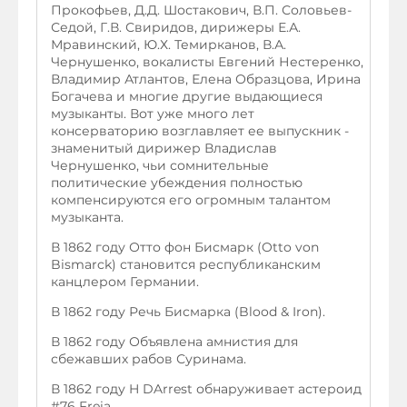
Прокофьев, Д.Д. Шостакович, В.П. Соловьев-
Седой, Г.В. Свиридов, дирижеры Е.А.
Мравинский, Ю.Х. Темирканов, В.А.
Чернушенко, вокалисты Евгений Нестеренко,
Владимир Атлантов, Елена Образцова, Ирина
Богачева и многие другие выдающиеся
музыканты. Вот уже много лет
консерваторию возглавляет ее выпускник -
знаменитый дирижер Владислав
Чернушенко, чьи сомнительные
политические убеждения полностью
компенсируются его огромным талантом
музыканта.
В 1862 году Отто фон Бисмарк (Otto von
Bismarck) становится республиканским
канцлером Германии.
В 1862 году Речь Бисмарка (Blood & Iron).
В 1862 году Объявлена амнистия для
сбежавших рабов Суринама.
В 1862 году H DArrest обнаруживает астероид
#76 Freia.