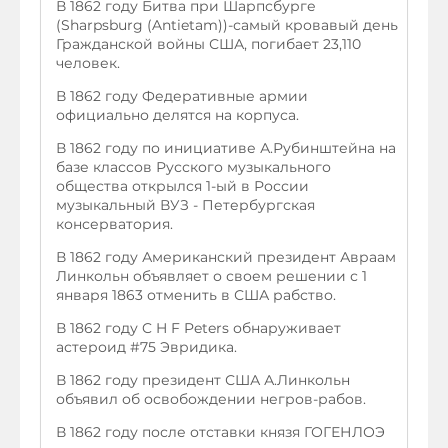
В 1862 году Битва при Шарпсбурге
(Sharpsburg (Antietam))-самый кровавый день
Гражданской войны США, погибает 23,110
человек.
В 1862 году Федеративные армии
официально делятся на корпуса.
В 1862 году по инициативе А.Рубинштейна на
базе классов Русского музыкального
общества открылся 1-ый в России
музыкальный ВУЗ - Петербургская
консерватория.
В 1862 году Американский президент Авраам
Линкольн объявляет о своем решении с 1
января 1863 отменить в США рабство.
В 1862 году C H F Peters обнаруживает
астероид #75 Эвридика.
В 1862 году президент США А.Линкольн
объявил об освобождении негров-рабов.
В 1862 году после отставки князя ГОГЕНЛОЭ