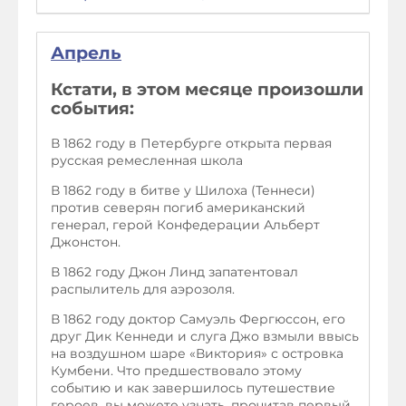
Апрель
Кстати, в этом месяце произошли
события:
В 1862 году в Петербурге открыта первая
русская ремесленная школа
В 1862 году в битве у Шилоха (Теннеси)
против северян погиб американский
генерал, герой Конфедерации Альберт
Джонстон.
В 1862 году Джон Линд запатентовал
распылитель для аэрозоля.
В 1862 году доктор Самуэль Фергюссон, его
друг Дик Кеннеди и слуга Джо взмыли ввысь
на воздушном шаре «Виктория» с островка
Кумбени. Что предшествовало этому
событию и как завершилось путешествие
героев, вы можете узнать, прочитав первый