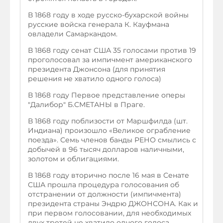
В 1868 году в ходе русско-бухарской войны
русские войска генерала К. Кауфмана
овладели Самаркандом.
В 1868 году сенат США 35 голосами против 19
проголосовал за импичмент американского
президента Джонсона (для принятия
решения не хватило одного голоса)
В 1868 году Первое представление оперы
"Далибор" Б.СМЕТАНЫ в Праге.
В 1868 году поблизости от Маршфилда (шт.
Индиана) произошло «Великое ограбление
поезда». Семь членов банды РЕНО смылись с
добычей в 96 тысяч долларов наличными,
золотом и облигациями.
В 1868 году вторично после 16 мая в Сенате
США прошла процедура голосования об
отстранении от должности (импичмента)
президента страны Эндрю ДЖОНСОНА. Как и
при первом голосовании, для необходимых
двух третей не хватило одного голоса.