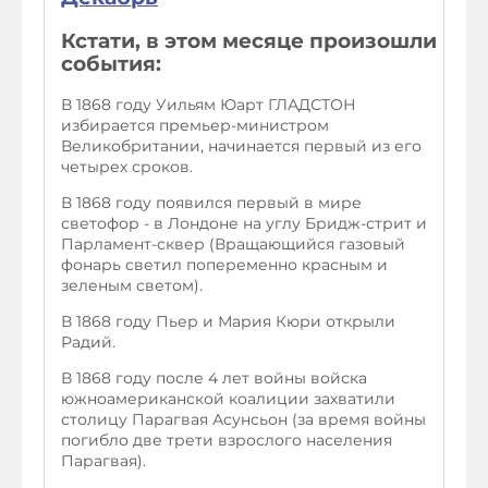
Кстати, в этом месяце произошли
события:
В 1868 году Уильям Юарт ГЛАДСТОН
избирается премьер-министром
Великобритании, начинается первый из его
четырех сроков.
В 1868 году появился первый в мире
светофор - в Лондоне на углу Бридж-стрит и
Парламент-сквер (Вращающийся газовый
фонарь светил попеременно красным и
зеленым светом).
В 1868 году Пьер и Мария Кюри открыли
Радий.
В 1868 году после 4 лет войны войска
южноамериканской коалиции захватили
столицу Парагвая Асунсьон (за время войны
погибло две трети взрослого населения
Парагвая).