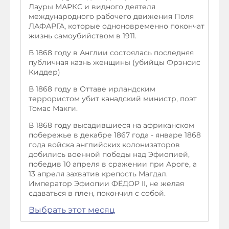
Лауры МАРКС и видного деятеля
международного рабочего движения Поля
ЛАФАРГА, которые одноновременно покончат
жизнь самоубийством в 1911.
В 1868 году в Англии состоялась последняя
публичная казнь женщины (убийцы Фрэнсис
Киддер)
В 1868 году в Оттаве ирландским
террористом убит канадский министр, поэт
Томас Макги.
В 1868 году высадившиеся на африканском
побережье в декабре 1867 года - январе 1868
года войска английских колонизаторов
добились военной победы над Эфиопией,
победив 10 апреля в сражении при Ароге, а
13 апреля захватив крепость Магдал.
Император Эфиопии ФЁДОР II, не желая
сдаваться в плен, покончил с собой.
Выбрать этот месяц