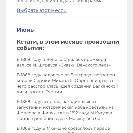
велосипед весил тогда 73 килограмма.
Выбрать этот месяц
Июнь
Кстати, в этом месяце произошли
события:
В 1868 году в Вене состоялась премьера
вальса И. Штрауса «Сказки Венского леса».
В 1868 году недалеко от Белграда застрелен
король Сербии Михаил III Обренович, из-за
чего расстроилась идея создания Балканской
лиги против Турции.
В 1868 году сгорела, находившаяся в
запустении историческая изба крестьянина
Фролова в Филях, где в 1812 году М.Кутузов
принял решение сдать Москву без боя.
В 1868 году В Мюнхене состоялось первое