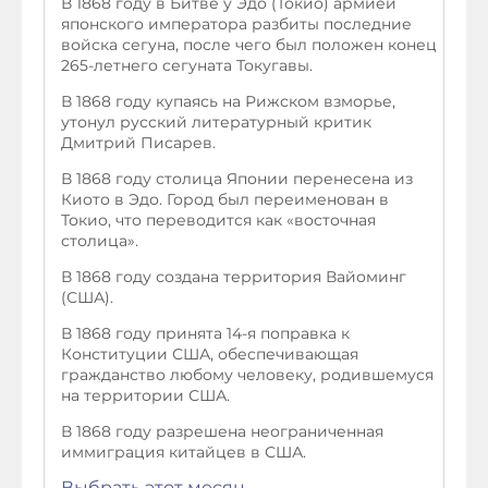
В 1868 году в Битве у Эдо (Токио) армией
японского императора разбиты последние
войска сегуна, после чего был положен конец
265-летнего сегуната Токугавы.
В 1868 году купаясь на Рижском взморье,
утонул русский литературный критик
Дмитрий Писарев.
В 1868 году столица Японии перенесена из
Киото в Эдо. Город был переименован в
Токио, что переводится как «восточная
столица».
В 1868 году создана территория Вайоминг
(США).
В 1868 году принята 14-я поправка к
Конституции США, обеспечивающая
гражданство любому человеку, родившемуся
на территории США.
В 1868 году разрешена неограниченная
иммиграция китайцев в США.
Выбрать этот месяц