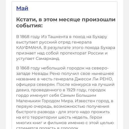
Май
Кстати, в этом месяце произошли
события:
В 1868 году Из Ташкента в поход на Бухару
выступает русский отряд генерала
КАУФМАНА. В результате этого похода Бухара
признает над собой протекторат России и
уступает Самарканд.
В 1868 году небольшой городок на северо-
западе Невады Рено получил свое нынешнее
название в честь генерала Джесси Ли РЕНО,
офицера северян. После конкурса на лучший
девиз, проведенного в 1929 году, городок
гордо именует себя Самым Большим
Маленьким Городом Мира. Известен город, в
первую очередь, возможностью получения
быстрого развода - для этого надо прожить
на его территории шесть недель. Герои
многих книг и фильмов именно с этой целью
стремятся попасть в городок.