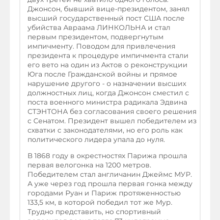
Джонсон, бывший вице-президентом, занял
высший государственный пост США после
убийства Авраама ЛИНКОЛЬНА и стал
первым президентом, подвергнутым
импичменту. Поводом для привлечения
президента к процедуре импичмента стали
его вето на один из Актов о реконструкции
Юга после Гражданской войны и прямое
нарушение другого - о назначении высших
должностных лиц, когда Джонсон сместил с
поста военного министра радикала Эдвина
СТЭНТОНА без согласования своего решения
с Сенатом. Президент вышел победителем из
схватки с законодателями, но его роль как
политического лидера упала до нуля.
В 1868 году в окрестностях Парижа прошла
первая велогонка на 1200 метров.
Победителем стал англичанин Джеймс МУР.
А уже через год прошла первая гонка между
городами Руан и Париж протяженностью
133,5 км, в которой победил тот же Мур.
Трудно представить, но спортивный