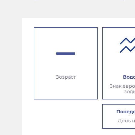
–
Возраст
Вод
Знак евр
зод
Понед
День 