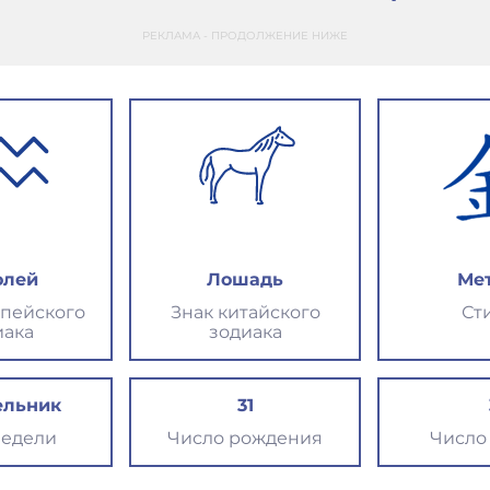
РЕКЛАМА - ПРОДОЛЖЕНИЕ НИЖЕ
олей
Лошадь
Ме
опейского
Знак китайского
Ст
иака
зодиака
ельник
31
недели
Число рождения
Число