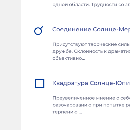
одной области. Трудности со з
Соединение
Солнце
-
Ме
Присутствуют творческие силы
дружбе. Склонность к драмат
объективно...
Квадратура
Солнце
-
Юпи
Преувеличенное мнение о себе
разочарованию при попытке ра
терпению,...