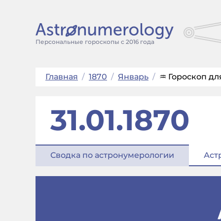
Персональные гороскопы с 2016 года
Главная
/
1870
/
Январь
/
♒ Гороскоп для
31.01.1870
Сводка по астронумерологии
Аст