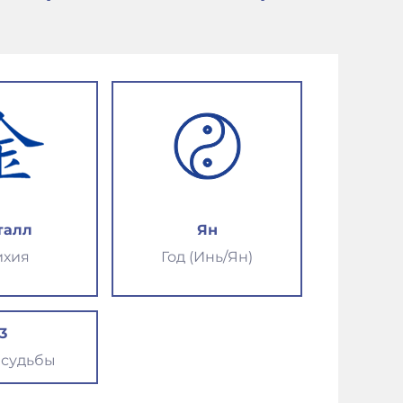
талл
Ян
ихия
Год (Инь/Ян)
3
 судьбы