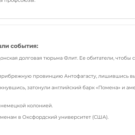
ны профсоюзы.
шли события:
донская долговая тюрьма Флит. Ее обитатели, чтобы 
и прибрежную провинцию Антофагасту, лишившись в
олкнувшись, затонули английский барк «Помена» и ам
 немецкой колонией.
аменам в Оксфордский университет (США).