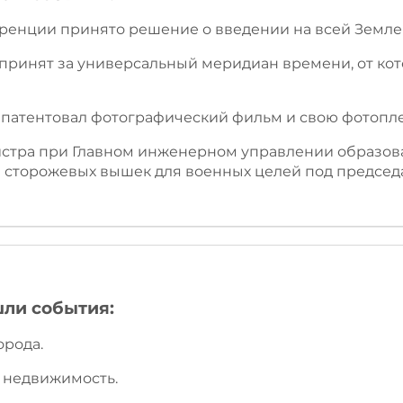
еренции принято решение о введении на всей Земле
 принят за универсальный меридиан времени, от ко
апатентовал фотографический фильм и свою фотопле
нистра при Главном инженерном управлении образо
 сторожевых вышек для военных целей под председа
шли события:
орода.
а недвижимость.