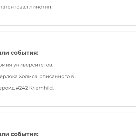
патентовал линотип.
шли события:
номия университетов.
рлока Холмса, описанного в .
ероид #242 Kriemhild.
шли события: