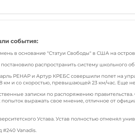
шли события:
амень в основание "Статуи Свободы" в США на остров
о постановило распространить систему школьного о
Шарль РЕНАР и Артур КРЕБС совершили полет на уп
км и со скоростью, превышающей 23 км/час. Еще не 
ественные записки по распоряжению правительства.
попыток выражать свое мнение, отличное от офици
верситетского Устава. Устав полностью отменял уни
д #240 Vanadis.