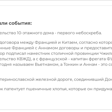
шли события:
тельство 10-этажного дома - первого небоскреба.
 договора между Францией и Китаем, согласно котор
ченные Францией с Аннамом договоры и предоставит
овор подписал наместник столичной провинции Чжили
ельство КВЖД), а с французской - капитан фрегата Ф
годня называем Вьетнамом, а Тонкин и Аннам - это 
катеринославской железной дороге, соединивший Дон
лок патентует пшеничные хлопья, которые он придум