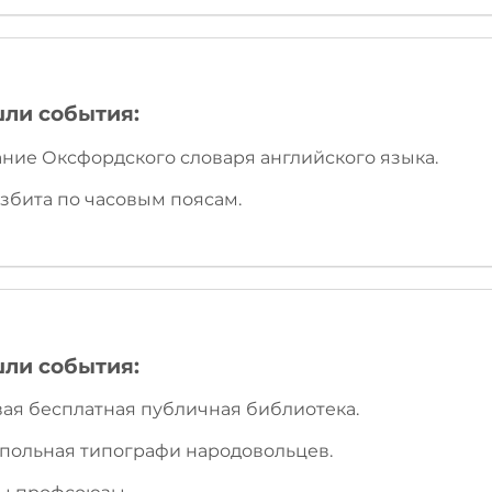
шли события:
ание Оксфордского словаря английского языка.
збита по часовым поясам.
шли события:
рвая бесплатная публичная библиотека.
дпольная типографи народовольцев.