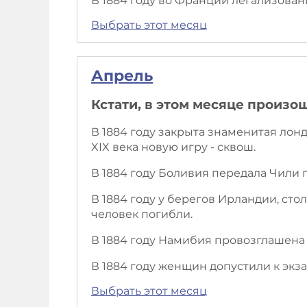
В 1884 году во Франции легализова
Выбрать этот месяц
Апрель
Кстати, в этом месяце произо
В 1884 году закрыта знаменитая лон
XIX века новую игру - сквош.
В 1884 году Боливия передала Чил
В 1884 году у берегов Ирландии, ст
человек погибли.
В 1884 году Намибия провозглашена
В 1884 году женщин допустили к экз
Выбрать этот месяц