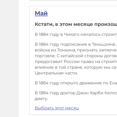
Май
Кстати, в этом месяце произо
В 1884 году в Чикаго началось строи
В 1884 году подписание в Тяньцзине
войска из Тонкина, признать заrлю
торговле. С китайской стороны дог
предоставит России право на строит
влияние в той стране, которую мы се
Центральная части.
В 1884 году открыто движение по Е
В 1884 году доктор Джон Харби Кел
диету.
Выбрать этот месяц