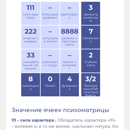
111
–
–
3
сила хара
потенциал
удачливост
Целеустр
ктера
здоровья
ь
емленнос
ть
222
–
8888
7
энергия ч
интуиция
уровень о
Семейност
еловека
и логика
тветствен
ь
ности
33
–
–
2
познавате
склонност
память и
Стабиль
льный пот
ь к труду
интеллек
ность
енциал
т
8
0
4
3/2
Самооценк
Талант
Духовност
Темпера
а
ь
мент/Раб
отоспосо
бность
Значение ячеек психоматрицы
111 – сила характера .
Обладатель характера «111»
– волевая и, в то же время, «цельная» натура. Он