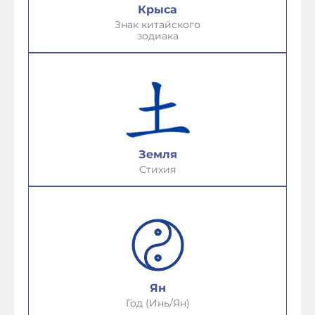
Крыса
Знак китайского
зодиака
Земля
Стихия
Ян
Год (Инь/Ян)