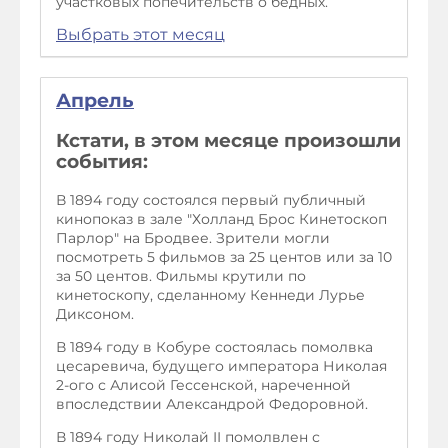
участковых попечительств о бедных.
Выбрать этот месяц
Апрель
Кстати, в этом месяце произошли
события:
В 1894 году состоялся первый публичный
кинопоказ в зале "Холланд Брос Кинетоскоп
Парлор" на Бродвее. Зрители могли
посмотреть 5 фильмов за 25 центов или за 10
за 50 центов. Фильмы крутили по
кинетоскопу, сделанному Кеннеди Лурье
Диксоном.
В 1894 году в Кобуре состоялась помолвка
цесаревича, будущего императора Николая
2-ого с Алисой Гессенской, нареченной
впоследствии Александрой Федоровной.
В 1894 году Николай II помолвлен с