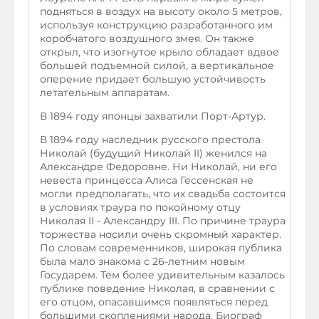
подняться в воздух на высоту около 5 метров,
используя конструкцию разработанного им
коробчатого воздушного змея. Он также
открыл, что изогнутое крыло обладает вдвое
большей подъемной силой, а вертикальное
оперение придает большую устойчивость
летательным аппаратам.
В 1894 году японцы захватили Порт-Артур.
В 1894 году наследник русского престола
Николай (будущий Николай II) женился на
Александре Федоровне. Ни Николай, ни его
невеста принцесса Алиса Гессенская не
могли предполагать, что их свадьба состоится
в условиях траура по покойному отцу
Николая II - Александру III. По причине траура
торжества носили очень скромный характер.
По словам современников, широкая публика
была мало знакома с 26-летним новым
Государем. Тем более удивительным казалось
публике поведение Николая, в сравнении с
его отцом, опасавшимся появляться перед
большими скоплениями народа. Биограф