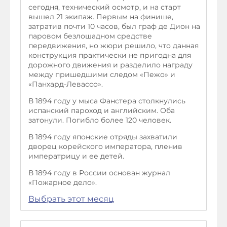
сегодня, технический осмотр, и на старт
вышел 21 экипаж. Первым на финише,
затратив почти 10 часов, был граф де Дион на
паровом безлошадном средстве
передвижения, но жюри решило, что данная
конструкция практически не пригодна для
дорожного движения и разделило награду
между пришедшими следом «Пежо» и
«Панхард-Левассо».
В 1894 году у мыса Фанстера столкнулись
испанский пароход и английским. Оба
затонули. Погибло более 120 человек.
В 1894 году японские отряды захватили
дворец корейского императора, пленив
императрицу и ее детей.
В 1894 году в России основан журнал
«Пожарное дело».
Выбрать этот месяц