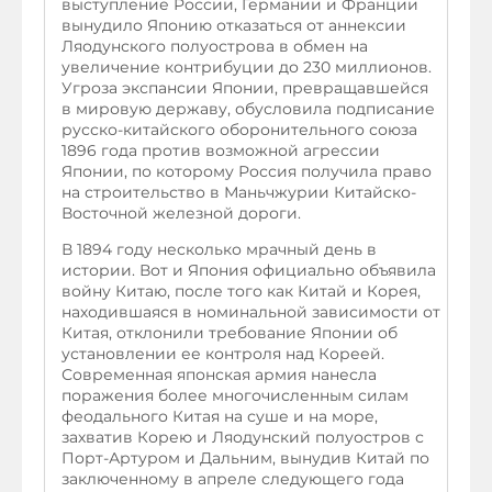
выступление России, Германии и Франции
вынудило Японию отказаться от аннексии
Ляодунского полуострова в обмен на
увеличение контрибуции до 230 миллионов.
Угроза экспансии Японии, превращавшейся
в мировую державу, обусловила подписание
русско-китайского оборонительного союза
1896 года против возможной агрессии
Японии, по которому Россия получила право
на строительство в Маньчжурии Китайско-
Восточной железной дороги.
В 1894 году несколько мрачный день в
истории. Вот и Япония официально объявила
войну Китаю, после того как Китай и Корея,
находившаяся в номинальной зависимости от
Китая, отклонили требование Японии об
установлении ее контроля над Кореей.
Современная японская армия нанесла
поражения более многочисленным силам
феодального Китая на суше и на море,
захватив Корею и Ляодунский полуостров с
Порт-Артуром и Дальним, вынудив Китай по
заключенному в апреле следующего года