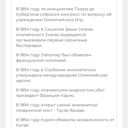
В 1894 году по инициативе Пьера де
Кубертена собрался конгресс по вопросу об
учреждении Олимпийских Игр.
В 1894 году в Сицилии фаши (члены
итальянского Союза трудящихся)
организовали первые серьезные
беспорядки.
В 1894 году Dahomey был объявлен
французской колонией.
В 1894 году в Сорбонне окончательно
утверждена международная Олимпийская
хартия.
В 1894 году итальянским анархистом убит
президент Франции Карно
В 1894 году открыт самый знаменитый
лондонский мост - Тауэр-бридж.
В 1894 году Корея объявила независимость от
Китая.