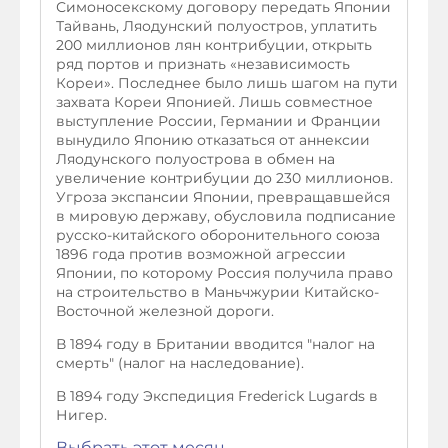
Симоносекскому договору передать Японии
Тайвань, Ляодунский полуостров, уплатить
200 миллионов лян контрибуции, открыть
ряд портов и признать «независимость
Кореи». Последнее было лишь шагом на пути
захвата Кореи Японией. Лишь совместное
выступление России, Германии и Франции
вынудило Японию отказаться от аннексии
Ляодунского полуострова в обмен на
увеличение контрибуции до 230 миллионов.
Угроза экспансии Японии, превращавшейся
в мировую державу, обусловила подписание
русско-китайского оборонительного союза
1896 года против возможной агрессии
Японии, по которому Россия получила право
на строительство в Маньчжурии Китайско-
Восточной железной дороги.
В 1894 году в Британии вводится "налог на
смерть" (налог на наследование).
В 1894 году Экспедиция Frederick Lugards в
Нигер.
Выбрать этот месяц