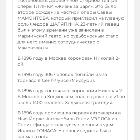
постановка в Деревянном оперном театре
оперы ГЛИНКИ «Жизнь за царя». Это было
второе рождение Частной оперы Саввы
МАМОНТОВА, который пригласил на главную
роль Федора ШАЛЯПИНА. 23-летний певец
был к этому времени уже зачислен в
Мариинский театр, но судьбоносным стало
для него именно сотрудничество с
Мамонтовым.
В 1896 году в Москве коронован Николай 2-
ой.
В 1896 году 306 человек погибли из-за
торнадо в Сент-Луисе (Миссури).
В 1896 году состоялась коронация Николая 2.
В Москве на Ходынском поле в давке погибло
около 1400 человек. Ходынская трагедия.
В 1896 году произошла первая автоавария в
Нью-Йорке. Автомобиль Генри УЭЛЛСА из
Спрингфилда столкнулся с велосипедом
Ивлина ТОМАСА. У велосипедиста была
сломана нога.