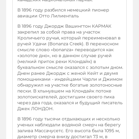
В 1896 году разбился немецкий пионер
авиации Отто Лилиенталь
В 1896 году Джордж Вашингтон КАРМАК
закрепил за собой права на участок
Кроличьего ручья, который переименовал в
ручей Удачи (Bonanza Creek). В переносном
смысле слово «bonanza» переводится как
«золотое дно», но в данном случае ручей
(мелкий приток реки Клондайк) в
буквальном смысле оказался с золотым дном.
Днем ранее Джордж с женой Кейт и двумя
помощниками - индейцами Чарли и Джимом
обнаружил на участке богатые золотоносные
пески. В хлынувшем на Клондайк потоке
золотоискателей, достигшим своего пика
через два года, оказался и будущий писатель
Джек ЛОНДОН.
В 1896 году тысячи отдыхающих и несколько
ученых наблюдали водяной смерч на берегу
залива Массачусетс. Его высота была 1095 м,
диаметр смерча внизу достигал 73 м, в