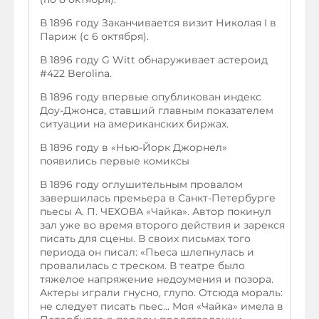
В 1896 году Заканчивается визит Николая I в
Париж (с 6 октября).
В 1896 году G Witt обнаруживает астероид
#422 Berolina.
В 1896 году впервые опубликован индекс
Доу-Джонса, ставший главным показателем
ситуации на американских биржах.
В 1896 году в «Нью-Йорк Джорнел»
появились первые комиксы
В 1896 году оглушительным провалом
завершилась премьера в Санкт-Петербурге
пьесы А. П. ЧЕХОВА «Чайка». Автор покинул
зал уже во время второго действия и зарекся
писать для сцены. В своих письмах того
периода он писал: «Пьеса шлепнулась и
провалилась с треском. В театре было
тяжелое напряжение недоумения и позора.
Актеры играли гнусно, глупо. Отсюда мораль:
не следует писать пьес... Моя «Чайка» имела в