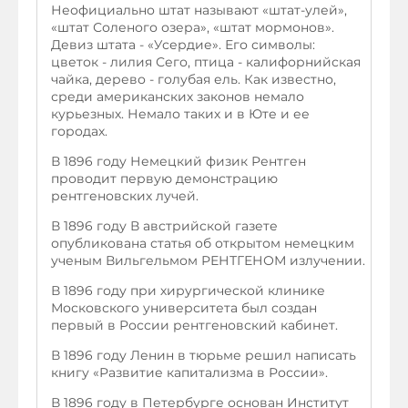
Неофициально штат называют «штат-улей»,
«штат Соленого озера», «штат мормонов».
Девиз штата - «Усердие». Его символы:
цветок - лилия Сего, птица - калифорнийская
чайка, дерево - голубая ель. Как известно,
среди американских законов немало
курьезных. Немало таких и в Юте и ее
городах.
В 1896 году Немецкий физик Рентген
проводит первую демонстрацию
рентгеновских лучей.
В 1896 году В австрийской газете
опубликована статья об открытом немецким
ученым Вильгельмом РЕНТГЕНОМ излучении.
В 1896 году при хирургической клинике
Московского университета был создан
первый в России рентгеновский кабинет.
В 1896 году Ленин в тюрьме решил написать
книгу «Развитие капитализма в России».
В 1896 году в Петербурге основан Институт