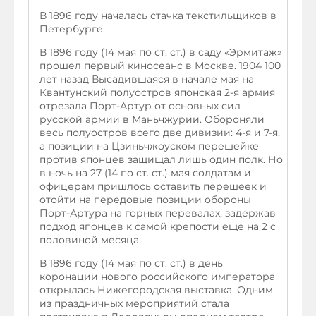
В 1896 году началась стачка текстильщиков в
Петербурге.
В 1896 году (14 мая по ст. ст.) в саду «Эрмитаж»
прошел первый киносеанс в Москве. 1904 100
лет назад Высадившаяся в начале мая на
Квантунский полуостров японская 2-я армия
отрезала Порт-Артур от основных сил
русской армии в Маньчжурии. Обороняли
весь полуостров всего две дивизии: 4-я и 7-я,
а позиции на Цзиньчжоуском перешейке
против японцев защищал лишь один полк. Но
в ночь на 27 (14 по ст. ст.) мая солдатам и
офицерам пришлось оставить перешеек и
отойти на передовые позиции обороны
Порт-Артура на горных перевалах, задержав
подход японцев к самой крепости еще на 2 с
половиной месяца.
В 1896 году (14 мая по ст. ст.) в день
коронации нового российского императора
открылась Нижегородская выставка. Одним
из праздничных мероприятий стала