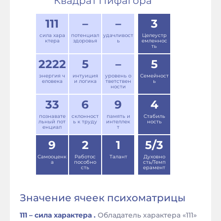
Квадрат Пифагора
111
–
–
3
сила хара
потенциал
удачливост
Целеустр
ктера
здоровья
ь
емленнос
ть
2222
5
–
5
энергия ч
интуиция
уровень о
Семейност
еловека
и логика
тветствен
ь
ности
33
6
9
4
познавате
склонност
память и
Стабиль
льный пот
ь к труду
интеллек
ность
енциал
т
9
2
1
5/3
Самооценк
Работос
Талант
Духовно
а
пособно
сть/Темп
сть
ерамент
Значение ячеек психоматрицы
111 – сила характера .
Обладатель характера «111»