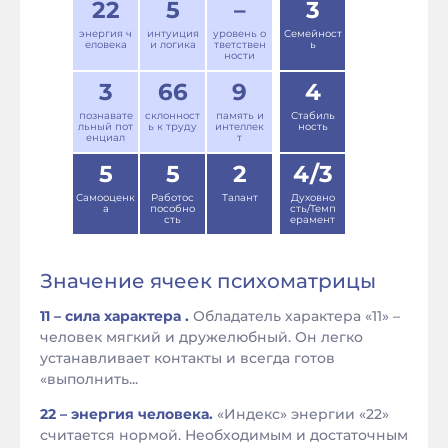
22
5
–
3
энергия ч
интуиция
уровень о
Семейност
еловека
и логика
тветствен
ь
ности
3
66
9
4
познавате
склонност
память и
Стабиль
льный пот
ь к труду
интеллек
ность
енциал
т
5
5
2
4/3
Самооценк
Работос
Талант
Духовно
а
пособно
сть/Темп
сть
ерамент
Значение ячеек психоматрицы
11 – сила характера .
Обладатель характера «11» –
человек мягкий и дружелюбный. Он легко
устанавливает контакты и всегда готов
«выполнить...
22 – энергия человека.
«Индекс» энергии «22»
считается нормой. Необходимым и достаточным