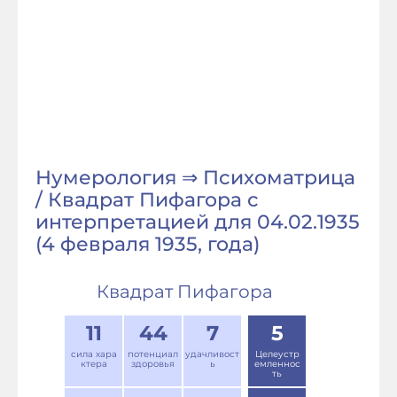
Нумерология ⇒ Психоматрица
/ Квадрат Пифагора с
интерпретацией для 04.02.1935
(4 февраля 1935, года)
Квадрат Пифагора
11
44
7
5
сила хара
потенциал
удачливост
Целеустр
ктера
здоровья
ь
емленнос
ть