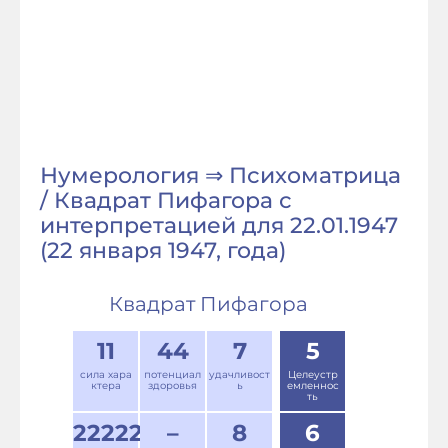
Нумерология ⇒ Психоматрица
/ Квадрат Пифагора с
интерпретацией для 22.01.1947
(22 января 1947, года)
Квадрат Пифагора
11
44
7
5
сила хара
потенциал
удачливост
Целеустр
ктера
здоровья
ь
емленнос
ть
22222
–
8
6