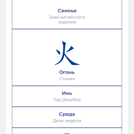
Свинья
Знак китайского
зодиака
Огонь
Стихия
Инь
Год (Инь/Ян)
Среда
День недели