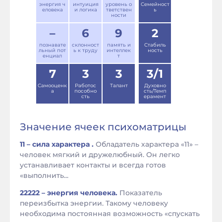
энергия ч
интуиция
уровень о
Семейност
еловека
и логика
тветствен
ь
ности
–
6
9
2
познавате
склонност
память и
Стабиль
льный пот
ь к труду
интеллек
ность
енциал
т
7
3
3
3/1
Самооценк
Работос
Талант
Духовно
а
пособно
сть/Темп
сть
ерамент
Значение ячеек психоматрицы
11 – сила характера .
Обладатель характера «11» –
человек мягкий и дружелюбный. Он легко
устанавливает контакты и всегда готов
«выполнить...
22222 – энергия человека.
Показатель
переизбытка энергии. Такому человеку
необходима постоянная возможность «спускать