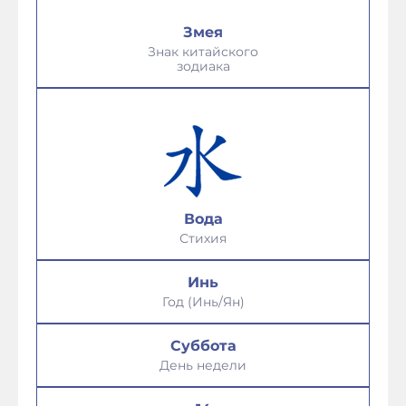
Змея
Знак китайского
зодиака
Вода
Стихия
Инь
Год (Инь/Ян)
Суббота
День недели