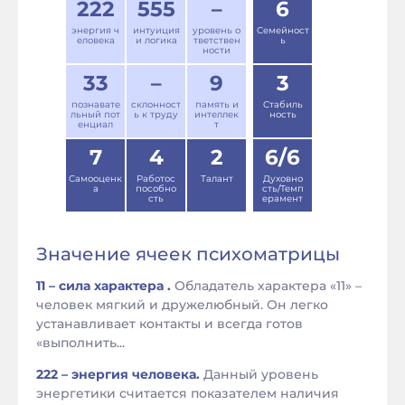
222
555
–
6
энергия ч
интуиция
уровень о
Семейност
еловека
и логика
тветствен
ь
ности
33
–
9
3
познавате
склонност
память и
Стабиль
льный пот
ь к труду
интеллек
ность
енциал
т
7
4
2
6/6
Самооценк
Работос
Талант
Духовно
а
пособно
сть/Темп
сть
ерамент
Значение ячеек психоматрицы
11 – сила характера .
Обладатель характера «11» –
человек мягкий и дружелюбный. Он легко
устанавливает контакты и всегда готов
«выполнить...
222 – энергия человека.
Данный уровень
энергетики считается показателем наличия