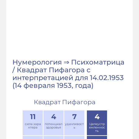
Нумерология ⇒ Психоматрица
/ Квадрат Пифагора с
интерпретацией для 14.02.1953
(14 февраля 1953, года)
Квадрат Пифагора
11
4
7
4
сила хара
потенциал
удачливост
Целеустр
ктера
здоровья
ь
емленнос
ть