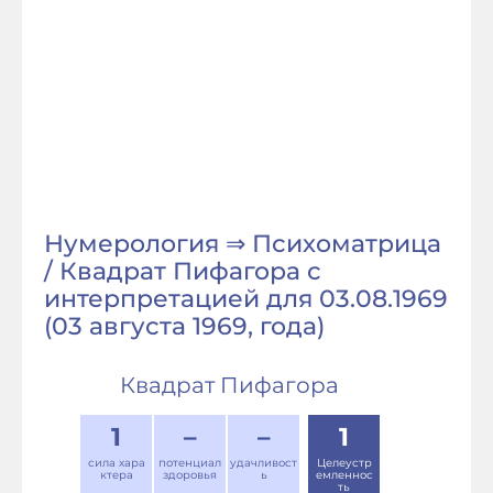
Нумерология ⇒ Психоматрица
/ Квадрат Пифагора с
интерпретацией для 03.08.1969
(03 августа 1969, года)
Квадрат Пифагора
1
–
–
1
сила хара
потенциал
удачливост
Целеустр
ктера
здоровья
ь
емленнос
ть