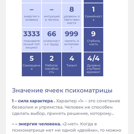
–
–
8
1
энергия ч
интуиция
уровень о
Семейност
еловека
и логика
тветствен
ь
ности
3333
66
999
9
познавате
склонност
память и
Стабиль
льный пот
ь к труду
интеллек
ность
енциал
т
5
2
4
4/4
Самооценк
Работос
Талант
Духовно
а
пособно
сть/Темп
сть
ерамент
Значение ячеек психоматрицы
1 – сила характера .
Характер «1» – это сочетание
безволия и упрямства. Человек не способен
сделать выбор, принять решение, которому...
– – энергия человека.
«2-нет». Когда в
психоматрице нет ни одной «двойки», то можно