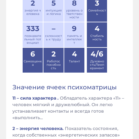
2
5
8
3
энергия ч
интуиция
уровень о
Семейност
еловека
и логика
тветствен
ь
ности
333
–
9
4
познавате
склонност
память и
Стабиль
льный пот
ь к труду
интеллек
ность
енциал
т
6
2
4
4/6
Самооценк
Работос
Талант
Духовно
а
пособно
сть/Темп
сть
ерамент
Значение ячеек психоматрицы
11 – сила характера .
Обладатель характера «11» –
человек мягкий и дружелюбный. Он легко
устанавливает контакты и всегда готов
«выполнить...
2 – энергия человека.
Показатель состояния,
когда собственных «энергетических запасов»