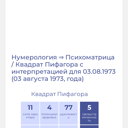
Нумерология ⇒ Психоматрица
/ Квадрат Пифагора с
интерпретацией для 03.08.1973
(03 августа 1973, года)
Квадрат Пифагора
11
4
77
5
сила хара
потенциал
удачливост
Целеустр
ктера
здоровья
ь
емленнос
ть