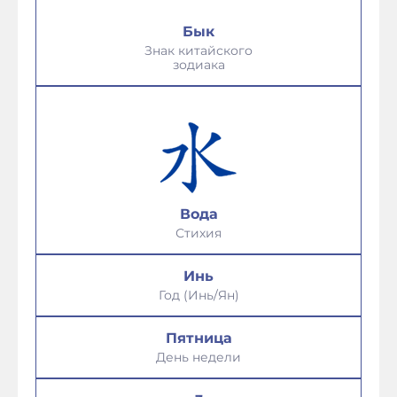
Бык
Знак китайского
зодиака
Вода
Стихия
Инь
Год (Инь/Ян)
Пятница
День недели