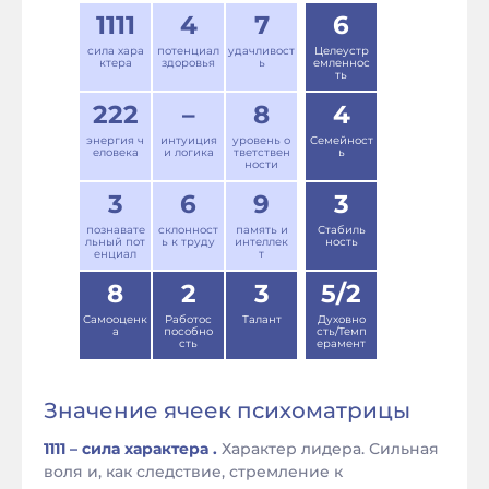
1111
4
7
6
сила хара
потенциал
удачливост
Целеустр
ктера
здоровья
ь
емленнос
ть
222
–
8
4
энергия ч
интуиция
уровень о
Семейност
еловека
и логика
тветствен
ь
ности
3
6
9
3
познавате
склонност
память и
Стабиль
льный пот
ь к труду
интеллек
ность
енциал
т
8
2
3
5/2
Самооценк
Работос
Талант
Духовно
а
пособно
сть/Темп
сть
ерамент
Значение ячеек психоматрицы
1111 – сила характера .
Характер лидера. Сильная
воля и, как следствие, стремление к