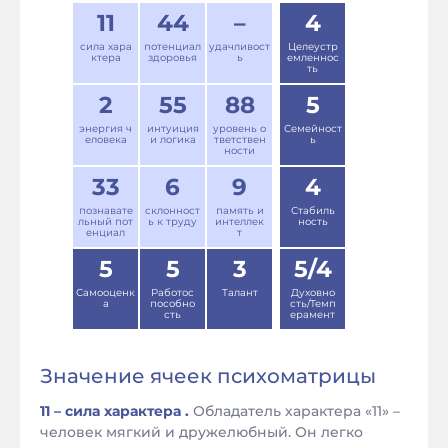
11
44
–
4
сила хара
потенциал
удачливост
Целеустр
ктера
здоровья
ь
емленнос
ть
2
55
88
5
энергия ч
интуиция
уровень о
Семейност
еловека
и логика
тветствен
ь
ности
33
6
9
4
познавате
склонност
память и
Стабиль
льный пот
ь к труду
интеллек
ность
енциал
т
5
5
3
5/4
Самооценк
Работос
Талант
Духовно
а
пособно
сть/Темп
сть
ерамент
Значение ячеек психоматрицы
11 – сила характера .
Обладатель характера «11» –
человек мягкий и дружелюбный. Он легко