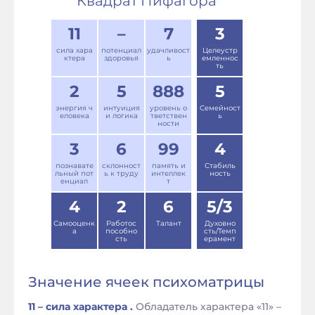
Квадрат Пифагора
11
–
7
3
сила хара
потенциал
удачливост
Целеустр
ктера
здоровья
ь
емленнос
ть
2
5
888
5
энергия ч
интуиция
уровень о
Семейност
еловека
и логика
тветствен
ь
ности
3
6
99
4
познавате
склонност
память и
Стабиль
льный пот
ь к труду
интеллек
ность
енциал
т
4
2
6
5/3
Самооценк
Работос
Талант
Духовно
а
пособно
сть/Темп
сть
ерамент
Значение ячеек психоматрицы
11 – сила характера .
Обладатель характера «11» –