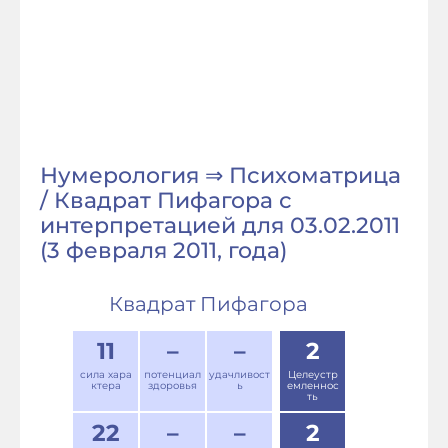
Нумерология ⇒ Психоматрица
/ Квадрат Пифагора с
интерпретацией для 03.02.2011
(3 февраля 2011, года)
Квадрат Пифагора
11
–
–
2
сила хара
потенциал
удачливост
Целеустр
ктера
здоровья
ь
емленнос
ть
22
–
–
2