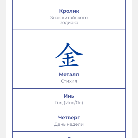
Кролик
Знак китайского
зодиака
Металл
Стихия
Инь
Год (Инь/Ян)
Четверг
День недели