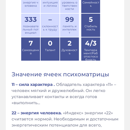
энергия ч
интуиция
уровень о
Семейност
еловека
и логика
тветствен
ь
ности
333
–
99
5
познавате
склонност
память и
Стабиль
льный пот
ь к труду
интеллек
ность
енциал
т
7
0
2
4/3
Самооценк
Талант
Духовност
Темпера
а
ь
мент/Раб
отоспосо
бность
Значение ячеек психоматрицы
11 – сила характера .
Обладатель характера «11» –
человек мягкий и дружелюбный. Он легко
устанавливает контакты и всегда готов
«выполнить...
22 – энергия человека.
«Индекс» энергии «22»
считается нормой. Необходимым и достаточным
энергетическим потенциалом для всего,